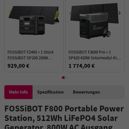
FOSSiBOT F2400 + 1 Stück
FOSSiBOT F3600 Pro + 1
FOSSiBOT SP200 200W
SP420 420W Solarmodul-Kit
Solarpanel-Kit
(3840Wh)
929,00 €
1 774,00 €
Mehr Info
Spezifikation
Bewertungen
FOSSiBOT F800 Portable Power
Station, 512Wh LiFePO4 Solar
Generator, 800W AC Ausgang,