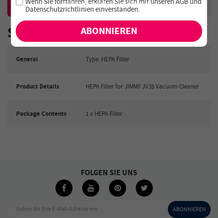
Wenn Sie fortfahren, erklären Sie sich mit unseren
AGB
und
exklusiven Angebote und Neuheiten!
Mehr Info
Bewertungen
Datenschutzrichtlinien einverstanden
.
Specification
General
Type: HEPA Filter
Product Details
HEPA Filter for JIMMY JV35 Vacuum Cleaner
Package Contents
1 x HEPA Filter
FOLGEN SIE UNS
Geben Sie Ihre E-Mail-Adresse ein
ABONNIEREN