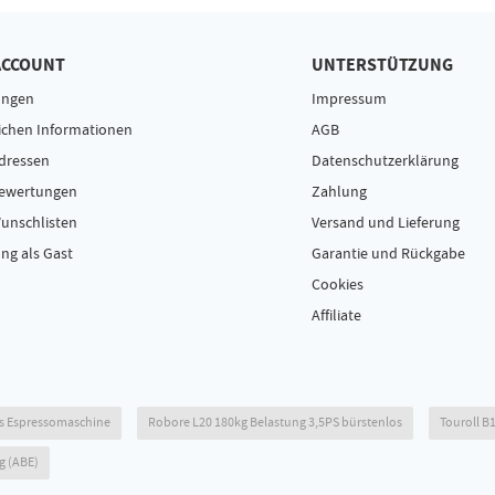
ACCOUNT
UNTERSTÜTZUNG
ungen
Impressum
ichen Informationen
AGB
dressen
Datenschutzerklärung
Bewertungen
Zahlung
unschlisten
Versand und Lieferung
ng als Gast
Garantie und Rückgabe
Cookies
Affiliate
s Espressomaschine
Robore L20 180kg Belastung 3,5PS bürstenlos
Touroll B1
g (ABE)