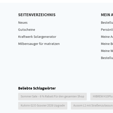
SEITENVERZEICHNIS
MEIN 
Neues
Bestell
Gutscheine
Persönl
Kraftwerk Solargenerator
Meine A
Milbensauger für matratzen
Meine 
Meine W
Bestellu
Beliebte Schlagwörter
Sommer Sale – 6 % Rabatt Für den gesamten Shop
HIBREW H10Plu
Kukirin G2 E-Scooter 2026 Upgrade
Ausom L1 mit Straßenzulassun