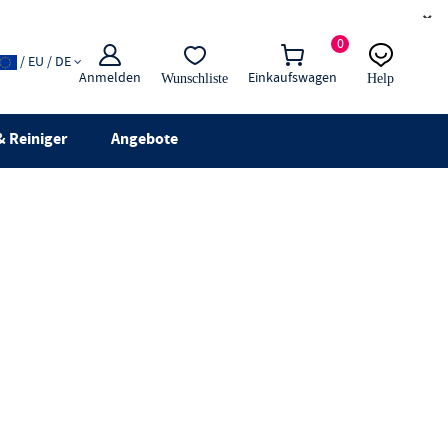
×
0
/ EU / DE
Anmelden
Einkaufswagen
Wunschliste
Help
E-Mail
Live-Chat
 Reiniger
Angebote