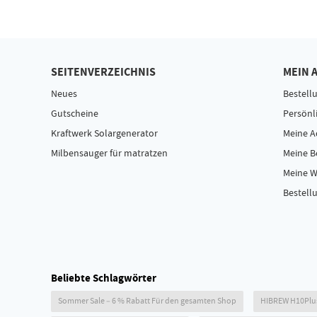
SEITENVERZEICHNIS
MEIN 
Neues
Bestell
Gutscheine
Persönl
Kraftwerk Solargenerator
Meine A
Milbensauger für matratzen
Meine 
Meine W
Bestellu
Beliebte Schlagwörter
Sommer Sale – 6 % Rabatt Für den gesamten Shop
HIBREW H10Plu