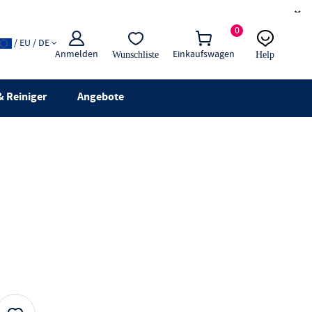
×
0
/ EU / DE
Anmelden
Einkaufswagen
Wunschliste
Help
E-Mail
Live-Chat
 Reiniger
Angebote