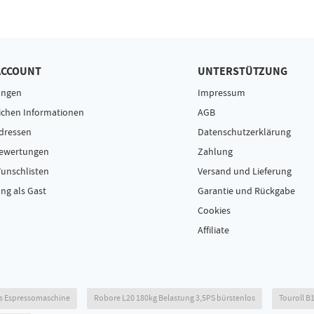
ACCOUNT
UNTERSTÜTZUNG
ungen
Impressum
ichen Informationen
AGB
dressen
Datenschutzerklärung
Bewertungen
Zahlung
unschlisten
Versand und Lieferung
ng als Gast
Garantie und Rückgabe
Cookies
Affiliate
s Espressomaschine
Robore L20 180kg Belastung 3,5PS bürstenlos
Touroll B1