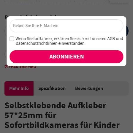
Benachrichtige mich
×
Sichere dir 4 % Rabatt – Jetzt abonnieren!
ABSENDEN
Melde dich für unseren Newsletter an und verpasse keine
Wenn Sie fortfahren, erklären Sie sich mit unseren
AGB
und
exklusiven Angebote und Neuheiten!
Datenschutzrichtlinien einverstanden
.
Mehr Info
Spezifikation
Bewertungen
Selbstklebende Aufkleber
57*25mm für
Sofortbildkameras für Kinder