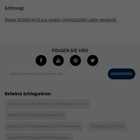
Achtung!
Dieser Artikel wird aus einem chinesischen Lager versandt.
FOLGEN SIE UNS
Geben Sie Ihre E-Mail-Adresse ein
ABONNIEREN
Beliebte Schlagwörter
Sommer Sale – 6 % Rabatt Für den gesamten Shop
HIBREW H10Plus Espressomaschine
Robore L20 180kg Belastung 3,5PS bürstenlos
Touroll B1 City E-Bike
Oukitel P2001 Plus 2400W Powerstation