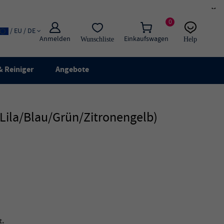
×
0
/ EU / DE
Anmelden
Einkaufswagen
Wunschliste
Help
E-Mail
Live-Chat
 Reiniger
Angebote
Lila/Blau/Grün/Zitronengelb)
t.