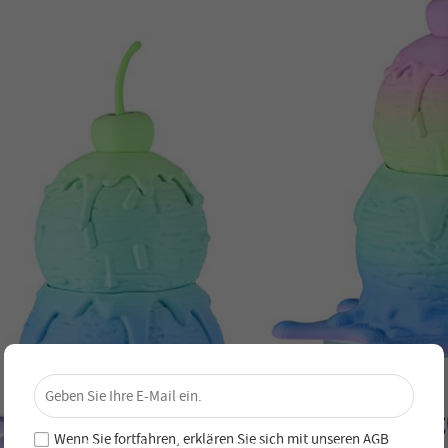
×
Sichere dir 4 % Rabatt – Jetzt
abonnieren!
Wenn Sie fortfahren, erklären Sie sich mit unseren
AGB
Melde dich für unseren Newsletter an und verpasse