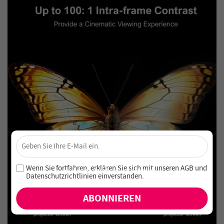
×
Sichere dir 4 % Rabatt – Jetzt abonnieren!
Melde dich für unseren Newsletter an und verpasse keine
Wenn Sie fortfahren, erklären Sie sich mit unseren
AGB
und
exklusiven Angebote und Neuheiten!
Datenschutzrichtlinien einverstanden
.