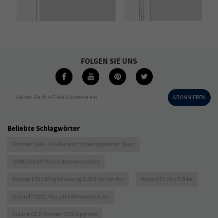
FOLGEN SIE UNS
Geben Sie Ihre E-Mail-Adresse ein
ABONNIEREN
Beliebte Schlagwörter
Sommer Sale – 6 % Rabatt Für den gesamten Shop
HIBREW H10Plus Espressomaschine
Robore L20 180kg Belastung 3,5PS bürstenlos
Touroll B1 City E-Bike
Oukitel P2001 Plus 2400W Powerstation
Kukirin G2 E-Scooter 2026 Upgrade