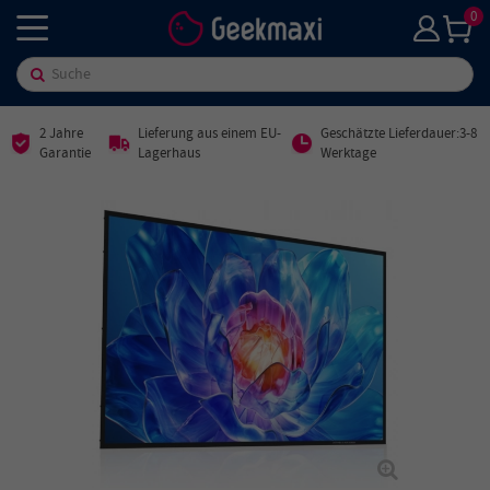
0
2 Jahre
Lieferung aus einem EU-
Geschätzte Lieferdauer:3-8
Garantie
Lagerhaus
Werktage