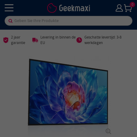
0
2 jaar
Levering in binnen de
Geschatte levertijd: 3-8
garantie
EU
werkdagen