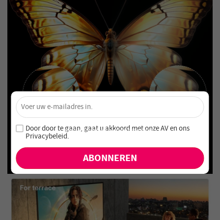
×
Ontgrendel 4% Korting – Schrijf je nu in!
Word lid van onze nieuwsbrief en mis nooit speciale
Door door te gaan, gaat u akkoord met onze
AV en
ons
aanbiedingen en nieuwe producten!
Privacybeleid
.