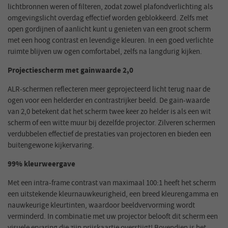
lichtbronnen weren of filteren, zodat zowel plafondverlichting als
omgevingslicht overdag effectief worden geblokkeerd. Zelfs met
open gordijnen of aanlicht kunt u genieten van een groot scherm
met een hoog contrast en levendige kleuren. In een goed verlichte
ruimte blijven uw ogen comfortabel, zelfs na langdurig kijken.
Projectiescherm met gainwaarde 2,0
ALR-schermen reflecteren meer geprojecteerd licht terug naar de
ogen voor een helderder en contrastrijker beeld. De gain-waarde
van 2,0 betekent dat het scherm twee keer zo helder is als een wit
scherm of een witte muur bij dezelfde projector. Zilveren schermen
verdubbelen effectief de prestaties van projectoren en bieden een
buitengewone kijkervaring.
99% kleurweergave
Met een intra-frame contrast van maximaal 100:1 heeft het scherm
een uitstekende kleurnauwkeurigheid, een breed kleurengamma en
nauwkeurige kleurtinten, waardoor beeldvervorming wordt
verminderd. In combinatie met uw projector belooft dit scherm een
visuele ervaring die zijn prijskaartje overstijgt! Bovendien is het