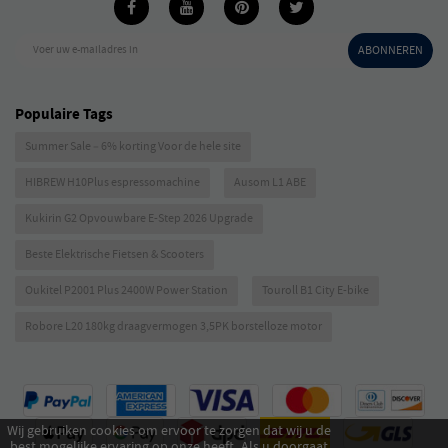
Voer uw e-mailadres in
ABONNEREN
Populaire Tags
Summer Sale – 6% korting Voor de hele site
HIBREW H10Plus espressomachine
Ausom L1 ABE
Kukirin G2 Opvouwbare E-Step 2026 Upgrade
Beste Elektrische Fietsen & Scooters
Oukitel P2001 Plus 2400W Power Station
Touroll B1 City E-bike
Robore L20 180kg draagvermogen 3,5PK borstelloze motor
Wij gebruiken cookies om ervoor te zorgen dat wij u de
best mogelijke ervaring op onze heeft. Als u doorgaat