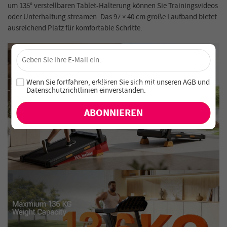
um 135° verstellbaren Tablet-Halterung können Sie Trainingsvideos
oder Unterhaltung streamen. Das 97 × 40 cm große Laufband bietet
ausreichend Platz für komfortable Schritte.
×
Sichere dir 4 % Rabatt – Jetzt abonnieren!
Melde dich für unseren Newsletter an und verpasse keine
Wenn Sie fortfahren, erklären Sie sich mit unseren
AGB
und
exklusiven Angebote und Neuheiten!
Datenschutzrichtlinien einverstanden
.