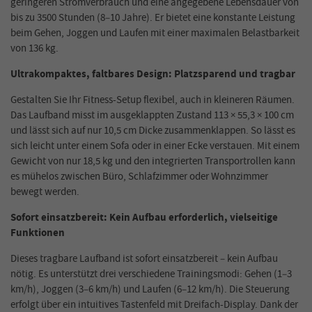
geringeren Stromverbrauch und eine angegebene Lebensdauer von
bis zu 3500 Stunden (8–10 Jahre). Er bietet eine konstante Leistung
beim Gehen, Joggen und Laufen mit einer maximalen Belastbarkeit
von 136 kg.
Ultrakompaktes, faltbares Design: Platzsparend und tragbar
Gestalten Sie Ihr Fitness-Setup flexibel, auch in kleineren Räumen.
Das Laufband misst im ausgeklappten Zustand 113 × 55,3 × 100 cm
und lässt sich auf nur 10,5 cm Dicke zusammenklappen. So lässt es
sich leicht unter einem Sofa oder in einer Ecke verstauen. Mit einem
Gewicht von nur 18,5 kg und den integrierten Transportrollen kann
es mühelos zwischen Büro, Schlafzimmer oder Wohnzimmer
bewegt werden.
Sofort einsatzbereit: Kein Aufbau erforderlich, vielseitige
Funktionen
Dieses tragbare Laufband ist sofort einsatzbereit – kein Aufbau
nötig. Es unterstützt drei verschiedene Trainingsmodi: Gehen (1–3
km/h), Joggen (3–6 km/h) und Laufen (6–12 km/h). Die Steuerung
erfolgt über ein intuitives Tastenfeld mit Dreifach-Display. Dank der