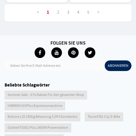
Arbeitsbereich, Vollmetall
Geschwindigkeit, 750 x 460
CNC Struktur
mm - Grün
<
>
1
2
3
4
5
FOLGEN SIE UNS
Geben Sie Ihre E-Mail-Adresse ein
ABONNIEREN
Beliebte Schlagwörter
Sommer Sale – 6 % Rabatt Für den gesamten Shop
HIBREW H10Plus Espressomaschine
Robore L20 180kg Belastung 3,5PS bürstenlos
Touroll B1 City E-Bike
Oukitel P2001 Plus 2400W Powerstation