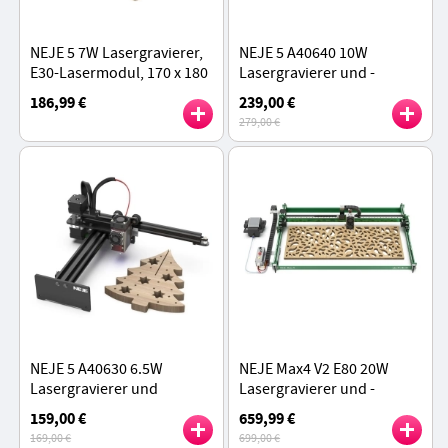
NEJE 5 7W Lasergravierer,
NEJE 5 A40640 10W
E30-Lasermodul, 170 x 180
Lasergravierer und -
mm, 0,04 x 0,06 mm
schneider, 300 mm/s
186,99 €
239,00 €
Laserpunkt, Lüfter
Geschwindigkeit, 170 x 180
279,00 €
mm Arbeitsbereich, CNC-
Metallkonstruktion
NEJE 5 A40630 6.5W
NEJE Max4 V2 E80 20W
Lasergravierer und
Lasergravierer und -
Schneidegerät,
schneider, motorisierte Z-
159,00 €
659,99 €
170*180mm
Achse, 1000 mm/s hohe
169,00 €
699,00 €