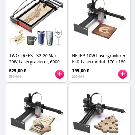
TWO TREES TS2-20 Max
NEJE 5 10W Lasergravierer,
20W Lasergravierer, 6000
E40-Lasermodul, 170 x 180
mm/min Geschwindigkeit,
mm, 0,04 x 0,06 mm
529,00 €
199,00 €
0,01 mm Präzision, App-
Laserpunkt, Lüfter
559,00 €
229,00 €
Steuerung, 450 x 900 mm