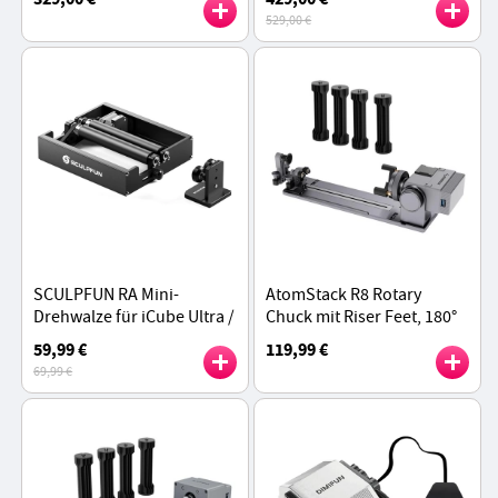
Cutter, 800x500mm
Multi-Material-Druck,
529,00 €
Arbeitsfläche, 1mm
270×270×256mm
Positioniergenauigkeit -
Bauvolumen - Grau
Schwarz
SCULPFUN RA Mini-
AtomStack R8 Rotary
Drehwalze für iCube Ultra /
Chuck mit Riser Feet, 180°
iCube Serie / C1 - Schwarz
Rotationseinstellung,
59,99 €
119,99 €
automatische Erkennung
69,99 €