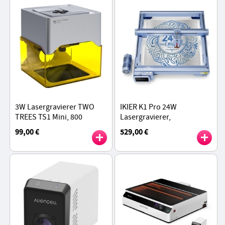
3W Lasergravierer TWO
IKIER K1 Pro 24W
TREES TS1 Mini, 800
Lasergravierer,
mm/min Geschwindigkeit,
410mm×410mm
99,00 €
529,00 €
0,01 mm Präzision,
Arbeitsbereich, 800mm/s
unterstützt Objekthöhen
Geschwindigkeit,
von 0 bis 35 mm
0.08mm×0.06mm
Laserpunkt, 0.01mm
Präzision