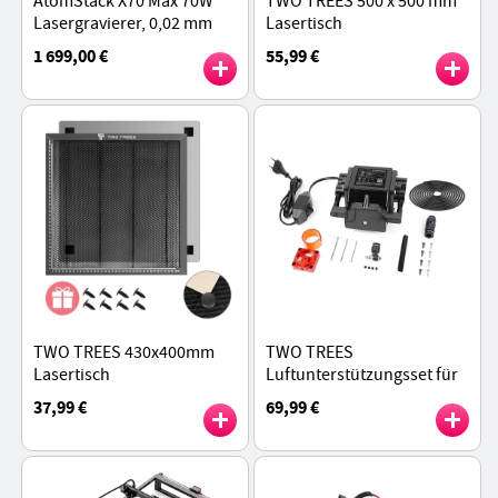
AtomStack X70 Max 70W
TWO TREES 500 x 500 mm
Lasergravierer, 0,02 mm
Lasertisch
Genauigkeit, Autofokus,
1 699,00 €
55,99 €
Gravurfläche 800 x 850 mm
TWO TREES 430x400mm
TWO TREES
Lasertisch
Luftunterstützungsset für
TS2-10W, TS2-20W, TTS-25,
37,99 €
69,99 €
TTS-55 und TTS-10