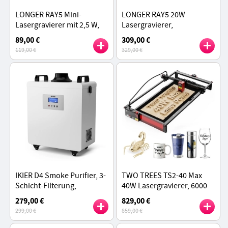
LONGER RAY5 Mini-
LONGER RAY5 20W
Lasergravierer mit 2,5 W,
Lasergravierer,
0,04 mm Präzision, 12.000
0.08*0.1mm Laserpunkt,
89,00 €
309,00 €
mm/min Geschwindigkeit,
Farb-Touchscreen, 32-Bit
119,00 €
329,00 €
130 x 140 mm
Chipsatz, APP Anschluss,
375*375mm
IKIER D4 Smoke Purifier, 3-
TWO TREES TS2-40 Max
Schicht-Filterung,
40W Lasergravierer, 6000
einstellbare
mm/min Geschwindigkeit,
279,00 €
829,00 €
Geschwindigkeit,
App-Steuerung,
299,00 €
859,00 €
geräuscharm
Arbeitsbereich 450 x 900
mm