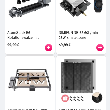
AtomStack R6
DIMIFUN DB-68 60L/min
Rotationswalze mit
28W Einstellbare
Steigfüßen, automatische
Geschwindigkeit Tragbare
99,99 €
59,99 €
Erkennung, einstellbare 1-
Luftpumpe
80 mm Durchmesser