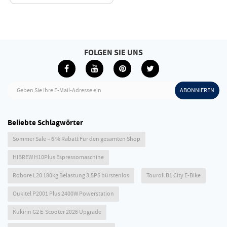
FOLGEN SIE UNS
Geben Sie Ihre E-Mail-Adresse ein
ABONNIEREN
Beliebte Schlagwörter
Sommer Sale – 6 % Rabatt Für den gesamten Shop
HIBREW H10Plus Espressomaschine
Robore L20 180kg Belastung 3,5PS bürstenlos
Touroll B1 City E-Bike
Oukitel P2001 Plus 2400W Powerstation
Kukirin G2 E-Scooter 2026 Upgrade