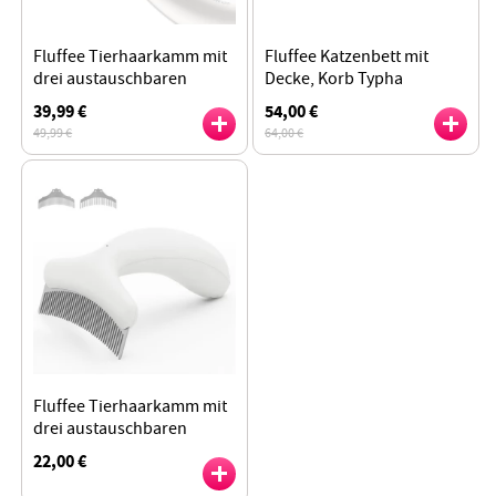
Fluffee Tierhaarkamm mit
Fluffee Katzenbett mit
drei austauschbaren
Decke, Korb Typha
Kämmen (0,8 mm, 1,0 mm,
Orientalis, für Haustiere
39,99 €
54,00 €
1,5 mm) leicht und
bis 15 kg
49,99 €
64,00 €
bequem
Fluffee Tierhaarkamm mit
drei austauschbaren
Kämmen (0,8 mm, 1,0 mm,
22,00 €
1,5 mm) – Mattweiß