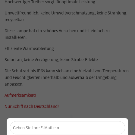
Hochwertiger Treiber sorgt für optimale Leistung.
Umweltfreundlich, keine Umweltverschmutzung, keine Strahlung,
recycelbar.
Diese Lampe hat ein schönes Aussehen und ist einfach zu
installieren.
Effiziente Wärmeableitung.
Sofort an, keine Verzögerung, keine Strobe-Effekte.
Die Schutzart bis IP65 kann sich an eine Vielzahl von Temperaturen
und Feuchtigkeiten innerhalb und außerhalb der Umgebung
anpassen.
Aufmerksamkeit!
Nur Schiff nach Deutschland!
×
Sichere dir 4 % Rabatt – Jetzt abonnieren!