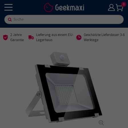
0
2 Jahre
Lieferung aus einem EU-
Geschätzte Lieferdauer:3-8
Garantie
Lagerhaus
Werktage