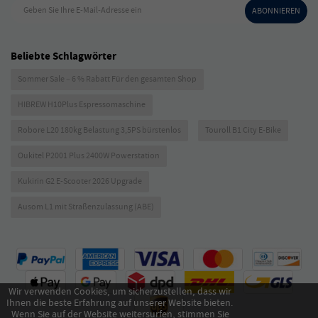
Geben Sie Ihre E-Mail-Adresse ein
ABONNIEREN
Beliebte Schlagwörter
Sommer Sale – 6 % Rabatt Für den gesamten Shop
HIBREW H10Plus Espressomaschine
Robore L20 180kg Belastung 3,5PS bürstenlos
Touroll B1 City E-Bike
Oukitel P2001 Plus 2400W Powerstation
Kukirin G2 E-Scooter 2026 Upgrade
Ausom L1 mit Straßenzulassung (ABE)
Wir verwenden Cookies, um sicherzustellen, dass wir
Ihnen die beste Erfahrung auf unserer Website bieten.
Wenn Sie auf der Website weitersurfen, stimmen Sie