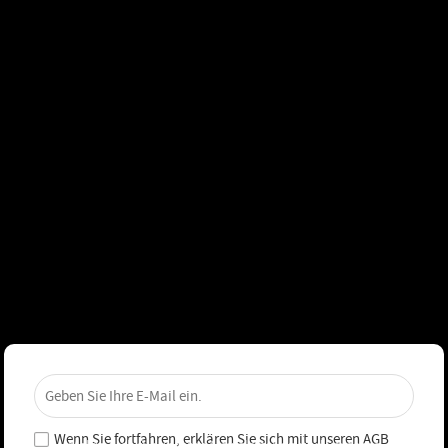
×
Sichere dir 4 % Rabatt – Jetzt
abonnieren!
Wenn Sie fortfahren, erklären Sie sich mit unseren
AGB
Melde dich für unseren Newsletter an und verpasse