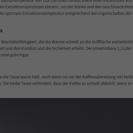
 Dampftemperatur von 125-150 Grad Celsius sowie einer Vorbrühzeit von 1-
 Extraktionsprozesses steuern, um die Stärke und den Geschmack Ihres K
, die optimale Extraktionstemperatur entsprechend den Eigenschaften de
nk
ärmeleitfähigkeit, die die Wärme schnell an die Grifffläche weiterleitet
gert und den Komfort und die Sicherheit erhöht. Der abnehmbare 1,3 Lit
 eine gute Figur.
 die Tasse warm hält, auch wenn sie vor der Kaffeezubereitung mit heiß
ie heiße Tasse verhindert, dass der Kaffee zu schnell abkühlt, wenn er i