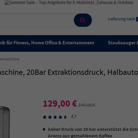
Lieferung nach
ik für Fitness, Home Office & Entertainment
Staubsauger &
eemaschine
hine, 20Bar Extraktionsdruck, Halbauto
129,00 €
149,00 €
4,7
hoher Druck von 20 bar unterstützt die E
Aroma aus gemahlenem Kaffee