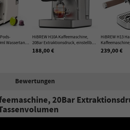
-Pods-
HiBREW H10A Kaffeemaschine,
HiBREW H13 Ha
0ml Wassertank,
20Bar Extraktionsdruck, einstellbare
Kaffeemaschine,
ion, Kalt/Heiß-
Temperatur & Tassenvolumen,
Bar Druck, mult
188,00 €
239,00 €
tecker
58mm Siebträger - Silber
Brühmodi - Wei
Bewertungen
eemaschine, 20Bar Extraktionsdr
 Tassenvolumen