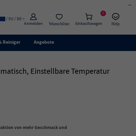
×
0
/ EU / DE
Anmelden
Einkaufswagen
Wunschliste
Help
E-Mail
Live-Chat
 Reiniger
Angebote
matisch, Einstellbare Temperatur
xtraktion von mehr Geschmack und