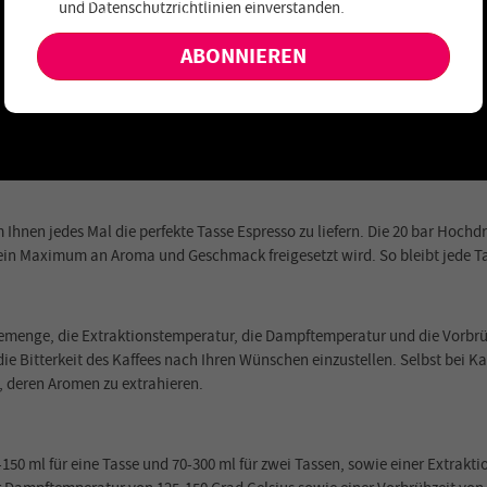
und
Datenschutzrichtlinien einverstanden
.
keine exklusiven Angebote und Neuheiten!
nen jedes Mal die perfekte Tasse Espresso zu liefern. Die 20 bar Hochdr
in Maximum an Aroma und Geschmack freigesetzt wird. So bleibt jede Ta
menge, die Extraktionstemperatur, die Dampftemperatur und die Vorbrüh
e Bitterkeit des Kaffees nach Ihren Wünschen einzustellen. Selbst bei
 deren Aromen zu extrahieren.
 ml für eine Tasse und 70-300 ml für zwei Tassen, sowie einer Extrakti