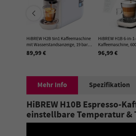
HiBREW H2B 5in1 Kaffeemaschine
HiBREW H1B 6-in-1
mit Wasserstandsanzeige, 19 bar
Kaffeemaschine, 60
Heiß-/Kaltkapsel Kaffeemaschine,
20 Bar Druckextrakt
89,99 €
96,99 €
600ml Wassertank-Weiß
Modus, Beige - EU-S
Mehr Info
Spezifikation
HiBREW H10B Espresso-Kaff
einstellbare Temperatur &