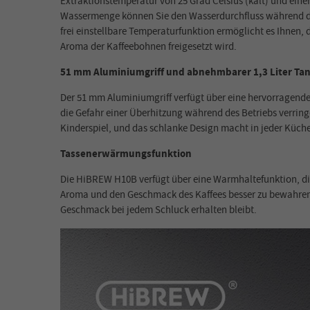
Extraktionstemperatur von 25 Grad Celsius (kalt) und einer
Wassermenge können Sie den Wasserdurchfluss während des
frei einstellbare Temperaturfunktion ermöglicht es Ihnen
Aroma der Kaffeebohnen freigesetzt wird.
51 mm Aluminiumgriff und abnehmbarer 1,3 Liter Ta
Der 51 mm Aluminiumgriff verfügt über eine hervorragende W
die Gefahr einer Überhitzung während des Betriebs verrin
Kinderspiel, und das schlanke Design macht in jeder Küche
Tassenerwärmungsfunktion
Die HiBREW H10B verfügt über eine Warmhaltefunktion, die
Aroma und den Geschmack des Kaffees besser zu bewahren. D
Geschmack bei jedem Schluck erhalten bleibt.