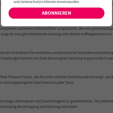
und
Datenschutzrichtlinien einverstanden
.
keine exklusiven Angebote und Neuheiten!
chten Schaum erzeugen und fortgeschrittene Benutzer mühelos seidigen
onssystem und einem Edelstahlfilter ausgestattet, der eine gleichmäßige
sorgt für eine gleichbleibende Leistung und idealen Kaffeegeschmack in 
 die Vorbrühzeit frei einstellen und persönliche Getränkevoreinstellung
 Einstellungen können Sie Ihren bevorzugten Geschmack ganz einfach rep
low Pressure Valve), das für einen stabilen Extraktionsdruck sorgt, um d
hen und ausgewogenen Geschmack in jeder Tasse.
 eine lange Lebensdauer und Zuverlässigkeit zu gewährleisten. Das Hebelv
eichzeitig die Reinigung und Wartung erleichtert.