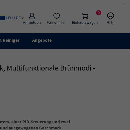
×
0
/ EU / DE
Anmelden
Einkaufswagen
Wunschliste
Help
E-Mail
Live-Chat
 Reiniger
Angebote
, Multifunktionale Brühmodi -
stem, einer PID-Steuerung und zwei
en und ausgewogenen Geschmack.