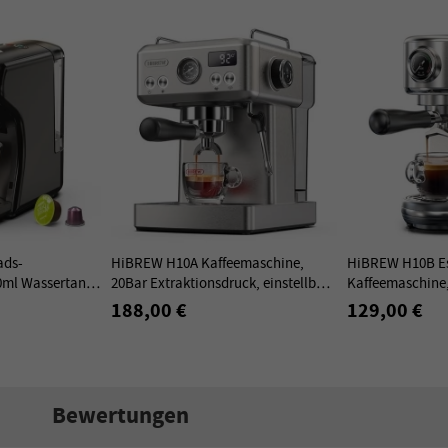
ads-
HiBREW H10A Kaffeemaschine,
HiBREW H10B Es
0ml Wassertank,
20Bar Extraktionsdruck, einstellbare
Kaffeemaschine
on,
Temperatur & Tassenvolumen,
Extraktionsdruc
188,00 €
129,00 €
chwarz - EU-
58mm Siebträger - Silber
einstellbare Te
Tassenvolumen -
Bewertungen