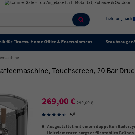
Lieferung nach
ik für Fitness, Home Office & Entertainment
Staubsauger &
eemaschine
feemaschine, Touchscreen, 20 Bar Druck
269,00 €
299,00 €
4,8
Ausgestattet mit einem doppelten Boilersy
Heizelementen sorgt er für stabiles Brüh