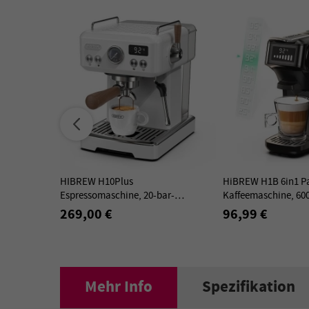
HIBREW H10Plus
HiBREW H1B 6in1 P
Espressomaschine, 20-bar-
Kaffeemaschine, 60
Halbautomat, Temperaturregelung
20bar Druckextrakti
269,00 €
96,99 €
– Weiß
Kalt-/Heißmodus, S
Stecker
Mehr Info
Spezifikation