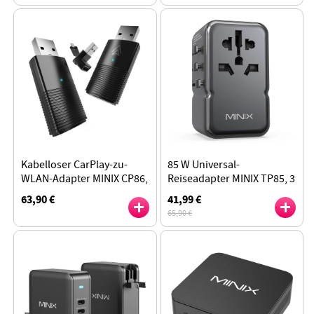
Kabelloser CarPlay-zu-
85 W Universal-
WLAN-Adapter MINIX CP86,
Reiseadapter MINIX TP85, 3
automatische
USB-C, 2 USB-A
63,90 €
41,99 €
Wiederverbindung
65,90 €