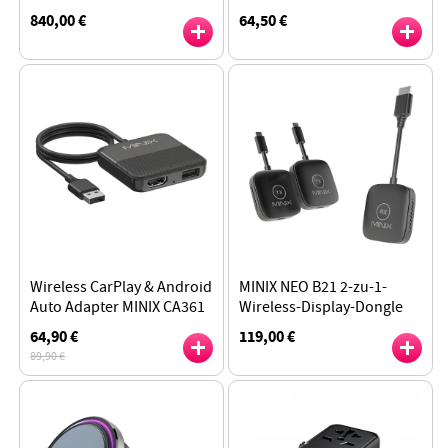
16 Kerne, max. 4,8 GHz, 16
m
840,00 €
64,50 €
GB DDR5-RAM, 512 GB SSD
Übertragungsreichweite,
Plug-and-Play, kompatibel
mit iPhone 15
Wireless CarPlay & Android
MINIX NEO B21 2-zu-1-
Auto Adapter MINIX CA361
Wireless-Display-Dongle
Plus, Plug-and-Play-HDMI-
64,90 €
119,00 €
Multimedia
89,90 €