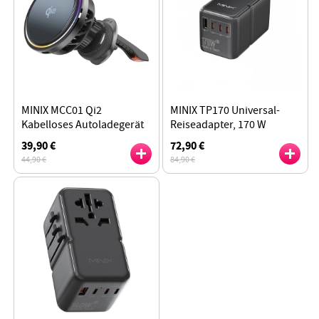
MINIX MCC01 Qi2
MINIX TP170 Universal-
Kabelloses Autoladegerät
Reiseadapter, 170 W
mit magnetischer Kühlung
Leistung, globale
39,90 €
72,90 €
Universalstecker
44,90 €
84,90 €