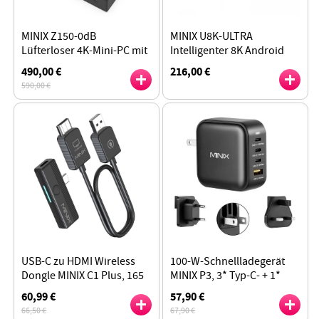
MINIX Z150-0dB
MINIX U8K-ULTRA
Lüfterloser 4K-Mini-PC mit
Intelligenter 8K Android
Windows 11 Pro, Intel Twin
Media Hub, ARM Cortex-
490,00 €
216,00 €
Lake Prozessor N150, 16
A76-Prozessor, Dolby
590,00 €
GB RAM, 512 GB SSD
Vision, KI-Technologie
USB-C zu HDMI Wireless
100-W-Schnellladegerät
Dongle MINIX C1 Plus, 165
MINIX P3, 3* Typ-C- + 1*
ft/50 m
USB-A-Anschlüsse für
60,99 €
57,90 €
Übertragungsreichweite,
unterwegs, universell
66,50 €
67,90 €
Plug-and-Play
kompatibel