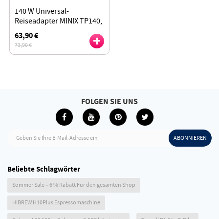
140 W Universal-
Reiseadapter MINIX TP140,
3*USB-C 1*USB-A
63,90 €
73,90 €
FOLGEN SIE UNS
Geben Sie Ihre E-Mail-Adresse ein
ABONNIEREN
Beliebte Schlagwörter
Sommer Sale – 6 % Rabatt Für den gesamten Shop
HIBREW H10Plus Espressomaschine