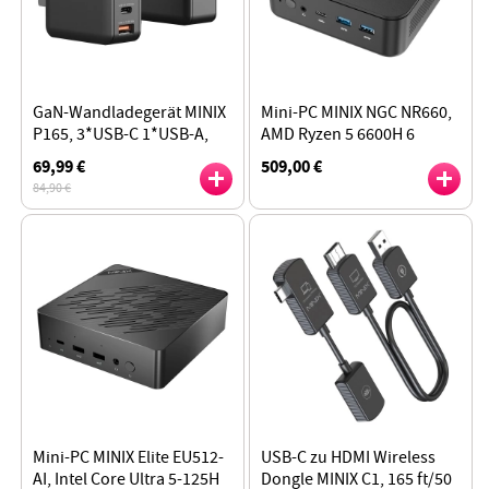
GaN-Wandladegerät MINIX
Mini-PC MINIX NGC NR660,
P165, 3*USB-C 1*USB-A,
AMD Ryzen 5 6600H 6
klappbarer Stecker
Kerne max. 4,5 GHz, 16 GB
69,99 €
509,00 €
RAM, 512 GB SSD, mit
84,90 €
VESA-Halterung
Mini-PC MINIX Elite EU512-
USB-C zu HDMI Wireless
AI, Intel Core Ultra 5-125H
Dongle MINIX C1, 165 ft/50