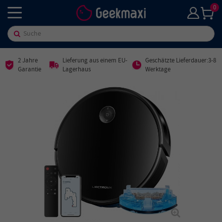
0
2 Jahre
Lieferung aus einem EU-
Geschätzte Lieferdauer:3-8
Garantie
Lagerhaus
Werktage