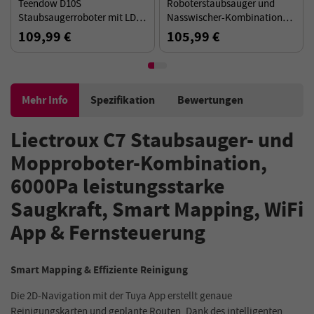
Teendow D10S
Roboterstaubsauger und
Staubsaugerroboter mit LDS
Nasswischer-Kombination
Smart Navigation, 5000Pa
Liectroux N7S-U, Smart
109,99 €
105,99 €
starker Saugleistung,
Mapping, WiFi-App, 6000 Pa
selbstaufladend
Saugleistung – Schwarz
Mehr Info
Spezifikation
Bewertungen
Liectroux C7 Staubsauger- und
Mopproboter-Kombination,
6000Pa leistungsstarke
Saugkraft, Smart Mapping, WiFi
App & Fernsteuerung
Smart Mapping & Effiziente Reinigung
Die 2D-Navigation mit der Tuya App erstellt genaue
Reinigungskarten und geplante Routen. Dank des intelligenten