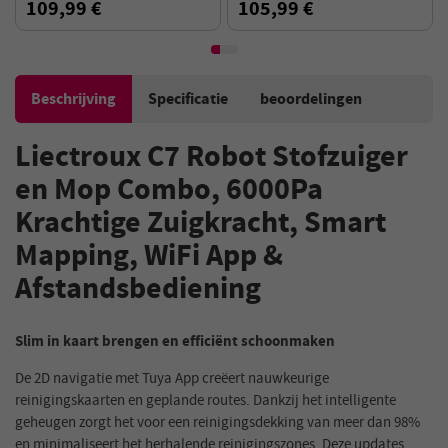
Slimme Navigatie, 5000Pa
Smart Mapping, WiFi-app,
109,99 €
105,99 €
Krachtige Zuigkracht,
6000Pa zuigkracht - Zwart
Zelfopladend
Beschrijving
Specificatie
beoordelingen
Liectroux C7 Robot Stofzuiger
en Mop Combo, 6000Pa
Krachtige Zuigkracht, Smart
Mapping, WiFi App &
Afstandsbediening
Slim in kaart brengen en efficiënt schoonmaken
De 2D navigatie met Tuya App creëert nauwkeurige
reinigingskaarten en geplande routes. Dankzij het intelligente
geheugen zorgt het voor een reinigingsdekking van meer dan 98%
en minimaliseert het herhalende reinigingszones. Deze updates