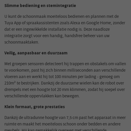
Slimme bediening en stemintegratie
U kunt de schoonmaak moeiteloos bedienen en plannen met de
Tuya App of spraakassistenten zoals Alexa en Google Home, zonder
dat er een ingewikkelde installatie nodig is. Deze naadloze
integratie zorgt voor een handig, handsfree beheer van uw
schoonmaaktaken.
Veilig, aanpasbaar en duurzaam
Met groepen sensoren detecteert hij trappen en obstakels om vallen
te voorkomen, past hij zich binnen milliseconden aan verschillende
vloeren aan en werkt hij tot 100 minuten per lading - genoeg om
210m² te bestrijken. Dankzij de duurzame wielen kan de robot over
drempels met een hoogte tot 20 mm klimmen, zodat hij soepel over
verschillende oppervlakken kan bewegen.
Klein formaat, grote prestaties
Dankzij de ultradunne hoogte van 7,5 cm past het apparaat in meer
ruimte en maakt het moeiteloos schoon onder bedden en andere
meubels. Hij kan gemakkelijk overweg met verschillende