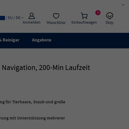
×
0
/ EU / DE
Anmelden
Einkaufswagen
Wunschliste
Help
E-Mail
Live-Chat
 Reiniger
Angebote
Navigation, 200-Min Laufzeit
ng für Tierhaare, Staub und große
rung mit Unterstützung mehrerer