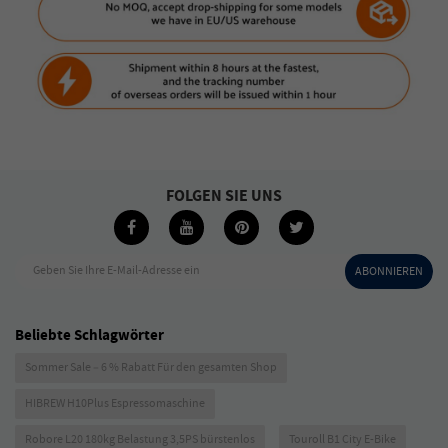
FOLGEN SIE UNS
Geben Sie Ihre E-Mail-Adresse ein
ABONNIEREN
Beliebte Schlagwörter
Sommer Sale – 6 % Rabatt Für den gesamten Shop
HIBREW H10Plus Espressomaschine
Robore L20 180kg Belastung 3,5PS bürstenlos
Touroll B1 City E-Bike