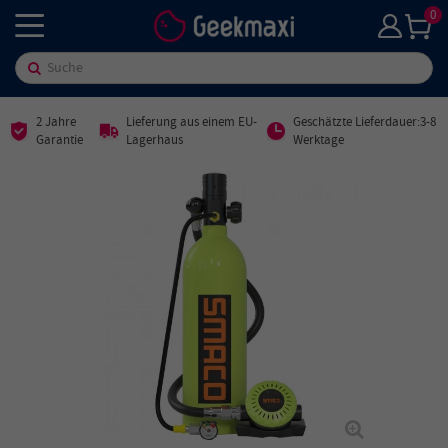
0
2 Jahre
Lieferung aus einem EU-
Geschätzte Lieferdauer:3-8
Garantie
Lagerhaus
Werktage