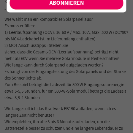
Kann man gleichzeitig laden und entladen?
Ja, kann es.
Wie wählt man ein kompatibles Solarpanel aus?
Es muss erfüllen:
1) Leerlaufspannung (OCV): 16-60 V / Max. 10 A, Max. 500 W (DC7907
bis MC4-Ladekabel ist im Lieferumfang enthalten)
2) MC4-Anschlusstipps : Stellen Sie
sicher, dass die Gesamt-OCV (Leerlaufspannung) beträgt nicht
mehr als 60V wenn Sie mehrere Solarmodule in Reihe schalten!!
Wie lange kann durch Solarpanel aufgeladen werden?
Es hängt von der Eingangsleistung des Solarpanels und der Stärke
des Sonnenlichts ab.
Zum Beispiel beträgt die Ladezeit für 300 W Eingangssolarenergie
etwa 5-5,5 Stunden. für ein 500-W-Solarmodul beträgt die Ladezeit
etwa 3,5-4 Stunden.
Wie lange soll ich das Kraftwerk EB150 aufladen, wenn ich es
längere Zeit nicht benutze?
Wir empfehlen, ihn alle 3 bis 6 Monate aufzuladen, um die
Batteriezelle besser zu schützen und eine längere Lebensdauer zu