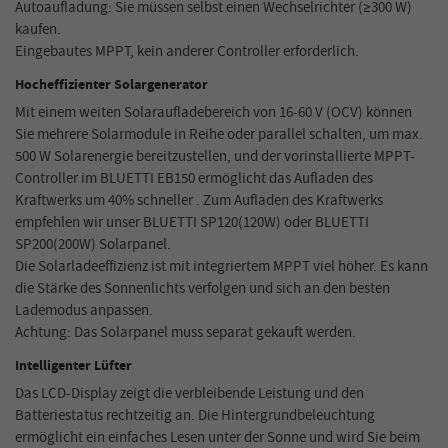
Autoaufladung: Sie müssen selbst einen Wechselrichter (≥300 W)
kaufen.
Eingebautes MPPT, kein anderer Controller erforderlich.
Hocheffizienter Solargenerator
Mit einem weiten Solaraufladebereich von 16-60 V (OCV) können
Sie mehrere Solarmodule in Reihe oder parallel schalten, um max.
500 W Solarenergie bereitzustellen, und der vorinstallierte MPPT-
Controller im BLUETTI EB150 ermöglicht das Aufladen des
Kraftwerks um 40% schneller . Zum Aufladen des Kraftwerks
empfehlen wir unser BLUETTI SP120(120W) oder BLUETTI
SP200(200W) Solarpanel.
Die Solarladeeffizienz ist mit integriertem MPPT viel höher. Es kann
die Stärke des Sonnenlichts verfolgen und sich an den besten
Lademodus anpassen.
Achtung: Das Solarpanel muss separat gekauft werden.
Intelligenter Lüfter
Das LCD-Display zeigt die verbleibende Leistung und den
Batteriestatus rechtzeitig an. Die Hintergrundbeleuchtung
ermöglicht ein einfaches Lesen unter der Sonne und wird Sie beim