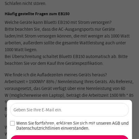
Schlafen nicht stören.
Häufig gestellte Fragen zum EB150
Welche Geräte kann Bluetti EB150 mit Strom versorgen?
Bitte beachten Sie, dass die AC-Ausgangsports nur Geräte
laden/mit Strom versorgen können, die mit weniger als 1000 Watt
arbeiten, außerdem sollte die gesamte Wattleistung auch unter
1000 Watt liegen.
Bei Überschreitung schaltet Bluetti EB150 automatisch ab. Bitte
beachten Sie vor dem Kauf Ihre Gerätespezifikation.
Wie finde ich die Aufladezeiten meines Geräts heraus?
Arbeitszeit = 1500Wh* 85% / Nennleistung Ihres Geräts. Als Referenz,
vorausgesetzt, das Gerät verfügt über eine Nennleistung von 60
W (möglicherweise ein Laptop), beträgt die Arbeitszeit 1500 Wh * 85
% / 60 W = 21,3 Stunden (geschätzte Zeit).
×
Bitte beachten: Der tatsächliche Stromverbrauch variiert je nach
Sichere dir 4 % Rabatt – Jetzt abonnieren!
Verwendungszweck.
Melde dich für unseren Newsletter an und verpasse keine
Wenn Sie fortfahren, erklären Sie sich mit unseren
AGB
und
exklusiven Angebote und Neuheiten!
Welche Art von Batteriezelle wird im Kraftwerk EB150 verwendet?
Datenschutzrichtlinien einverstanden
.
Wir haben eine LG Li-Ion-Batteriezelle, 4S3P, eingebaut.