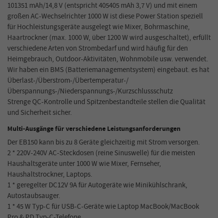
101351 mAh/14,8 V (entspricht 405405 mAh 3,7 V) und mit einem
großen AC-Wechselrichter 1000 W ist diese Power Station speziell
für Hochleistungsgeräte ausgelegt wie Mixer, Bohrmaschine,
Haartrockner (max. 1000 W, über 1200 W wird ausgeschaltet), erfüllt
verschiedene Arten von Strombedarf und wird häufig für den
Heimgebrauch, Outdoor-Aktivitäten, Wohnmobile usw. verwendet.
Wir haben ein BMS (Batteriemanagementsystem) eingebaut. es hat
Überlast-/Überstrom-/Übertemperatur-/
Überspannungs-/Niederspannungs-/Kurzschlussschutz
Strenge QC-Kontrolle und Spitzenbestandteile stellen die Qualität
und Sicherheit sicher.
Multi-Ausgänge für verschiedene Leistungsanforderungen
Der EB150 kann bis zu 8 Geräte gleichzeitig mit Strom versorgen.
2 * 220V-240V AC-Steckdosen (reine Sinuswelle) für die meisten
Haushaltsgeräte unter 1000 W wie Mixer, Fernseher,
Haushaltstrockner, Laptops.
1 * geregelter DC12V 9A für Autogeräte wie Minikühlschrank,
Autostaubsauger.
1 * 45 W Typ-C für USB-C-Geräte wie Laptop MacBook/MacBook
Pro & PD Typ-C-Telefone.