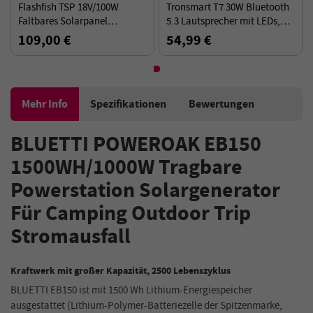
Flashfish TSP 18V/100W
Tronsmart T7 30W Bluetooth
Faltbares Solarpanel
5.3 Lautsprecher mit LEDs,
Tragbares Solarladegerät mit
SoundPulse, TWS, ATS2853 &
109,00 €
54,99 €
DC/USB-Ausgang
IPX7 wasserdicht-Schwarz
Mehr Info
Spezifikationen
Bewertungen
BLUETTI POWEROAK EB150
1500WH/1000W Tragbare
Powerstation Solargenerator
Für Camping Outdoor Trip
Stromausfall
Kraftwerk mit großer Kapazität, 2500 Lebenszyklus
BLUETTI EB150 ist mit 1500 Wh Lithium-Energiespeicher
ausgestattet (Lithium-Polymer-Batteriezelle der Spitzenmarke,