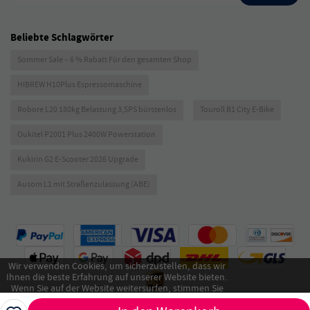
Beliebte Schlagwörter
Sommer Sale – 6 % Rabatt Für den gesamten Shop
HIBREW H10Plus Espressomaschine
Robore L20 180kg Belastung 3,5PS bürstenlos
Touroll B1 City E-Bike
Oukitel P2001 Plus 2400W Powerstation
Kukirin G2 E-Scooter 2026 Upgrade
Ausom L1 mit Straßenzulassung (ABE)
Wir verwenden Cookies, um sicherzustellen, dass wir
Ihnen die beste Erfahrung auf unserer Website bieten.
Wenn Sie auf der Website weitersurfen, stimmen Sie
unserer Verwendung von Cookies zu.