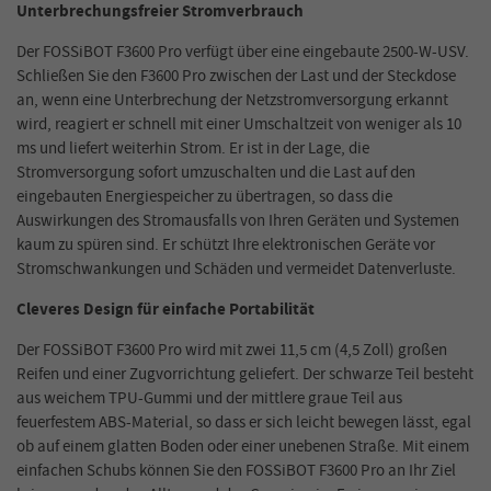
Unterbrechungsfreier Stromverbrauch
Der FOSSiBOT F3600 Pro verfügt über eine eingebaute 2500-W-USV.
Schließen Sie den F3600 Pro zwischen der Last und der Steckdose
an, wenn eine Unterbrechung der Netzstromversorgung erkannt
wird, reagiert er schnell mit einer Umschaltzeit von weniger als 10
ms und liefert weiterhin Strom. Er ist in der Lage, die
Stromversorgung sofort umzuschalten und die Last auf den
eingebauten Energiespeicher zu übertragen, so dass die
Auswirkungen des Stromausfalls von Ihren Geräten und Systemen
kaum zu spüren sind. Er schützt Ihre elektronischen Geräte vor
Stromschwankungen und Schäden und vermeidet Datenverluste.
Cleveres Design für einfache Portabilität
Der FOSSiBOT F3600 Pro wird mit zwei 11,5 cm (4,5 Zoll) großen
Reifen und einer Zugvorrichtung geliefert. Der schwarze Teil besteht
aus weichem TPU-Gummi und der mittlere graue Teil aus
feuerfestem ABS-Material, so dass er sich leicht bewegen lässt, egal
ob auf einem glatten Boden oder einer unebenen Straße. Mit einem
einfachen Schubs können Sie den FOSSiBOT F3600 Pro an Ihr Ziel