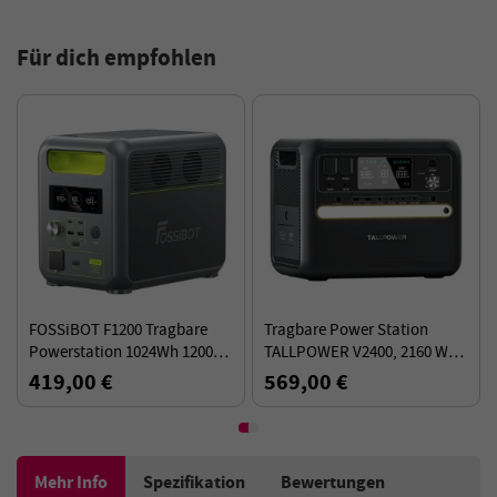
Für dich empfohlen
FOSSiBOT F1200 Tragbare
Tragbare Power Station
Powerstation 1024Wh 1200W,
TALLPOWER V2400, 2160 Wh
Solargenerator mit LiFePO4-
LiFePo4, 2400 W AC-Ausgang,
419,00 €
569,00 €
Batterie, Schnellladung 0–
USV, 13 Ausgänge
80% in 49 Min
Mehr Info
Spezifikation
Bewertungen