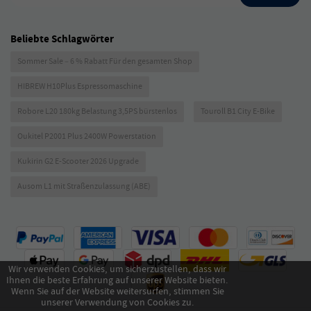
Beliebte Schlagwörter
Sommer Sale – 6 % Rabatt Für den gesamten Shop
HIBREW H10Plus Espressomaschine
Robore L20 180kg Belastung 3,5PS bürstenlos
Touroll B1 City E-Bike
Oukitel P2001 Plus 2400W Powerstation
Kukirin G2 E-Scooter 2026 Upgrade
Ausom L1 mit Straßenzulassung (ABE)
Wir verwenden Cookies, um sicherzustellen, dass wir
Ihnen die beste Erfahrung auf unserer Website bieten.
Wenn Sie auf der Website weitersurfen, stimmen Sie
unserer Verwendung von Cookies zu.