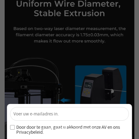
×
Ontgrendel 4% Korting – Schrijf je nu in!
Word lid van onze nieuwsbrief en mis nooit speciale
Door door te gaan, gaat u akkoord met onze
AV en
ons
aanbiedingen en nieuwe producten!
Privacybeleid
.