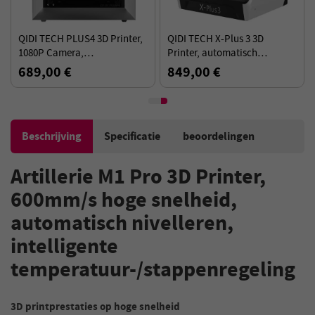
QIDI TECH PLUS4 3D Printer,
QIDI TECH X-Plus 3 3D
1080P Camera,
Printer, automatisch
305*305*280mm, Multi-
waterpas, 600mm/s
689,00 €
849,00 €
metaal Composiet Nozzle,
Afdruksnelheid, HF Board,
Nieuw Gereedschapskop
280*280*270mm
Systeem
Beschrijving
Specificatie
beoordelingen
Artillerie M1 Pro 3D Printer,
600mm/s hoge snelheid,
automatisch nivelleren,
intelligente
temperatuur-/stappenregeling
3D printprestaties op hoge snelheid