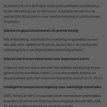
De Artillery M1 Pro 3D Printer levert printsnelheden van 600 mm/s
en een versnelling van 20.000 mm/s², waardoor het een van de
snelste FDM 3D printers is voor rapid prototyping en professioneel
3D printen.
Slimme en geautomatiseerde 3D printervaring
Met AI-bewaking, automatische nivellering en puindetectie voor
elke keer weer vlekkeloze 3D prints. Dankzij Wi-Fi en touchscreen
bediening kunt u uw 3D printtaken eenvoudig beheren.
Geavanceerd extrusiesysteem voor superieure prints
Uitgerust met een stalen extruder met dubbele aandrijving en een
gehard stalen mondstuk (55HRC), voor een soepele extrusie en
duurzaamheid, zelfs met schurende filamenten zoals PLA-CF, PA-CF.
Intelligente temperatuurregeling voor veelzijdige materialen
320°C hotend en 60°C verwarmde kamer verminderen kromtrekken,
waardoor 3D prints van hoge kwaliteit mogelijk zijn met ABS, ASA,
PC, PA en andere engineering-grade filamenten.