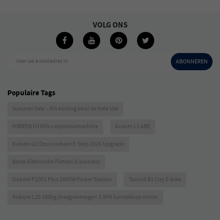
VOLG ONS
Voer uw e-mailadres in
ABONNEREN
Populaire Tags
Summer Sale – 6% korting Voor de hele site
HIBREW H10Plus espressomachine
Ausom L1 ABE
Kukirin G2 Opvouwbare E-Step 2026 Upgrade
Beste Elektrische Fietsen & Scooters
Oukitel P2001 Plus 2400W Power Station
Touroll B1 City E-bike
Robore L20 180kg draagvermogen 3,5PK borstelloze motor