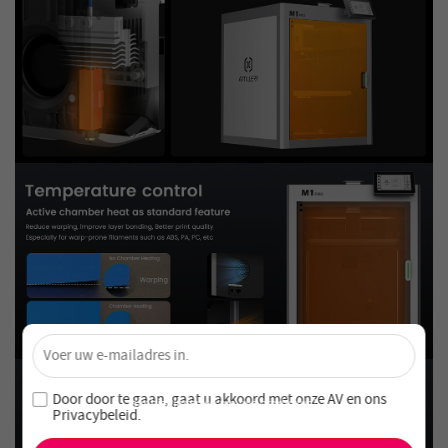
×
Ontgrendel 4% Korting – Schrijf je nu in!
Word lid van onze nieuwsbrief en mis nooit speciale
Door door te gaan, gaat u akkoord met onze
AV en
ons
aanbiedingen en nieuwe producten!
Privacybeleid
.