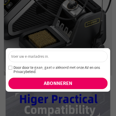
×
Ontgrendel 4% Korting – Schrijf je nu in!
Word lid van onze nieuwsbrief en mis nooit speciale
Door door te gaan, gaat u akkoord met onze
AV en
ons
aanbiedingen en nieuwe producten!
Privacybeleid
.