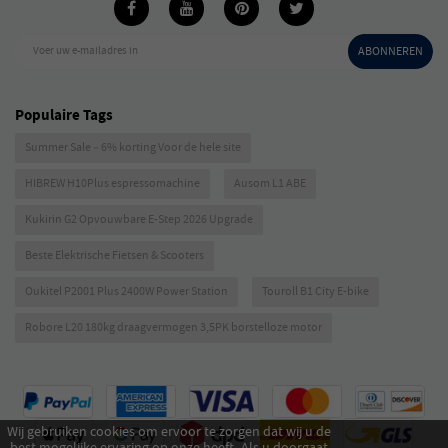
Voer uw e-mailadres in
ABONNEREN
Populaire Tags
Summer Sale – 6% korting Voor de hele site
HIBREW H10Plus espressomachine
Ausom L1 ABE
Kukirin G2 Opvouwbare E-Step 2026 Upgrade
Beste Elektrische Fietsen & Scooters
Oukitel P2001 Plus 2400W Power Station
Touroll B1 City E-bike
Robore L20 180kg draagvermogen 3,5PK borstelloze motor
Wij gebruiken cookies om ervoor te zorgen dat wij u de