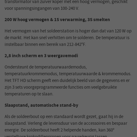
transformator van zuiver koper met een hoog vermogen, geschikt
voor spanningsingangen van 100-240 V.
200 W hoog vermogen & 1S verwarming, 3S smelten
Het vermogen van het soldeerstation is hoger dan dat van 120 W op
de markt. Het kan snel verhitten om te solderen. De temperatuur is
instelbaar binnen een bereik van 212-842°F.
2,8 inch scherm en 3 weergavemodi
Ondersteunt de temperatuurwaardemodus,
temperatuurkrommemodus, temperatuurwaarde & krommemodus.
Het TFT HD scherm geeft een duidelijk beeld van de gegevens en er
zijn 3 sets voorgeprogrammeerde functies om veelgebruikte
temperaturen op te slaan.
Slaapstand, automatische stand-by
Als de soldeerbout op een standaard wordt gezet, gaat hij in de
slaapstand. Verleng de levensduur van de accessoires en bespaar
energie. De soldeerbout heeft 2 helpende handen, kan 360°
verstelbare krokodillenpinnen voor nauwkeurig lassen.