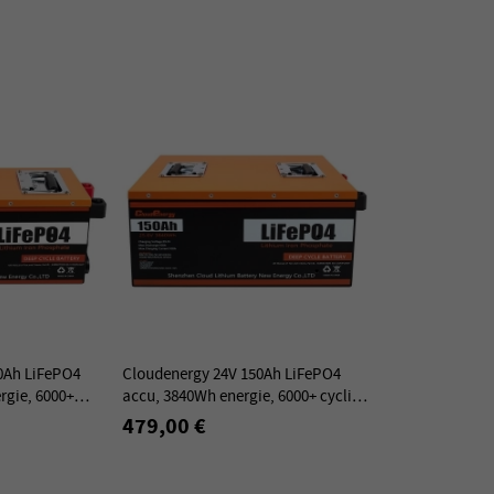
0Ah LiFePO4
Cloudenergy 24V 150Ah LiFePO4
rgie, 6000+
accu, 3840Wh energie, 6000+ cycli,
00A BMS
ingebouwd 100A BMS
479,00 €