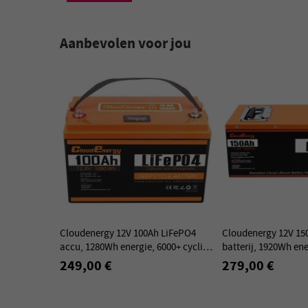
Aanbevolen voor jou
Cloudenergy 12V 100Ah LiFePO4
Cloudenergy 12V 15
accu, 1280Wh energie, 6000+ cycli,
batterij, 1920Wh ene
ingebouwd 100A BMS,
cycli, ingebouwd 1
249,00 €
279,00 €
ondersteuning serie/parallel