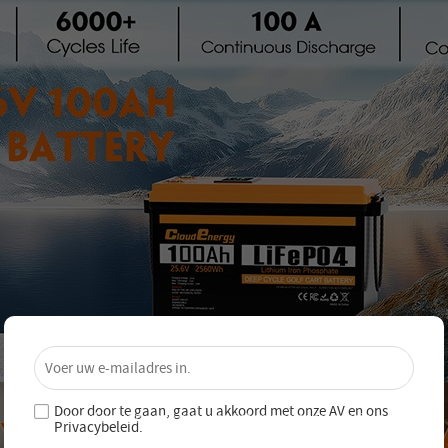
×
Ontgrendel 4% Korting – Schrijf je
nu in!
Door door te gaan, gaat u akkoord met onze
AV en
ons
Word lid van onze nieuwsbrief en mis nooit speciale
Privacybeleid
.
aanbiedingen en nieuwe producten!