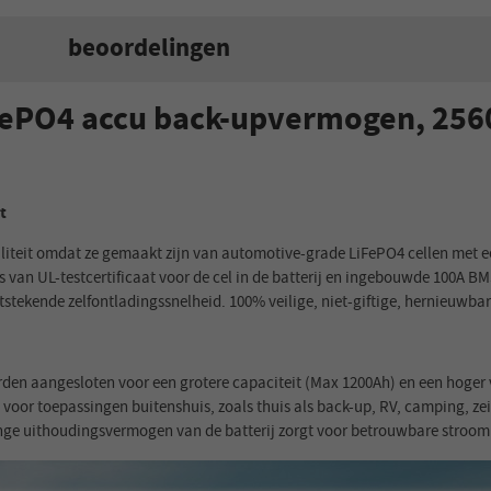
beoordelingen
ePO4 accu back-upvermogen, 2560
t
iteit omdat ze gemaakt zijn van automotive-grade LiFePO4 cellen met een
s van UL-testcertificaat voor de cel in de batterij en ingebouwde 100A B
tstekende zelfontladingssnelheid. 100% veilige, niet-giftige, hernieuwbar
den aangesloten voor een grotere capaciteit (Max 1200Ah) en een hoger vo
 voor toepassingen buitenshuis, zoals thuis als back-up, RV, camping, zei
nge uithoudingsvermogen van de batterij zorgt voor betrouwbare stroom 