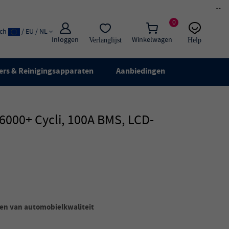
×
0
ach
/ EU / NL
Inloggen
Winkelwagen
Verlanglijst
Help
E-mail:
Live chat
ers & Reinigingsapparaten
Aanbiedingen
000+ Cycli, 100A BMS, LCD-
len van automobielkwaliteit