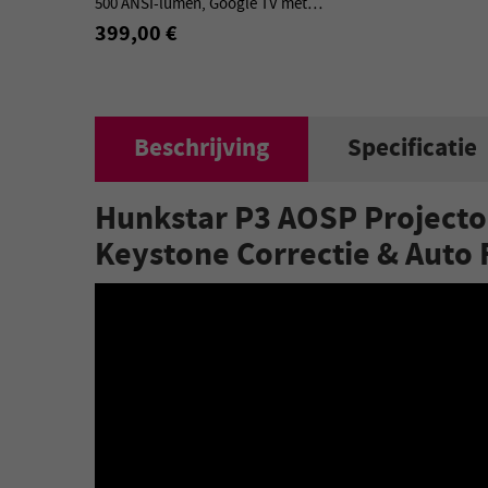
500 ANSI-lumen, Google TV met
Gelicentieerde Netflix, Dolby Atmos,
399,00 €
10.000mAh batterij.
Beschrijving
Specificatie
Hunkstar P3 AOSP Projector
Keystone Correctie & Auto 