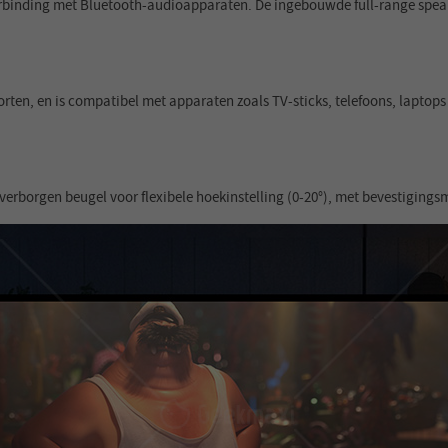
erbinding met Bluetooth-audioapparaten. De ingebouwde full-range speak
rten, en is compatibel met apparaten zoals TV-sticks, telefoons, lapto
 verborgen beugel voor flexibele hoekinstelling (0-20°), met bevestigin