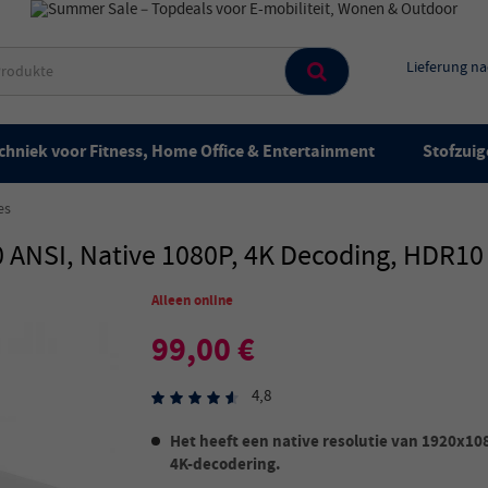
Lieferung n
chniek voor Fitness, Home Office & Entertainment
Stofzuig
es
0 ANSI, Native 1080P, 4K Decoding, HDR10
Alleen online
99,00 €
4,8
Het heeft een native resolutie van 1920x1
4K-decodering.