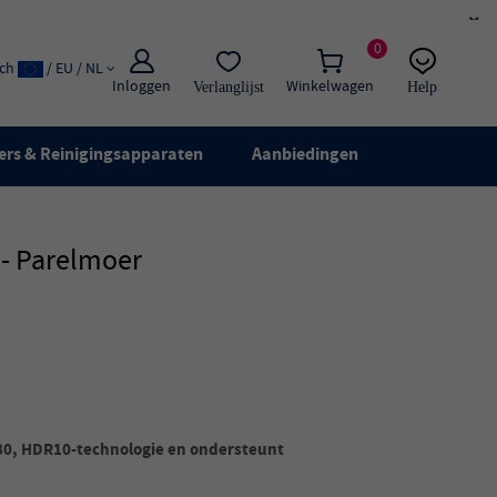
×
0
ach
/ EU / NL
Inloggen
Winkelwagen
Verlanglijst
Help
E-mail:
Live chat
ers & Reinigingsapparaten
Aanbiedingen
 - Parelmoer
080, HDR10-technologie en ondersteunt