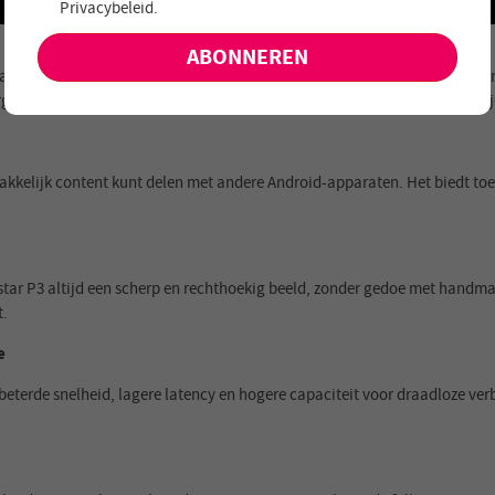
Privacybeleid
.
aanbiedingen en nieuwe producten!
ative 1920x1080 resolutie, HDR10 technologie en 4K decoding-ondersteuni
rgt voor levendige kleuren en een meeslepende visuele ervaring. Dompel j
makkelijk content kunt delen met andere Android-apparaten. Het biedt t
kstar P3 altijd een scherp en rechthoekig beeld, zonder gedoe met handm
t.
e
rbeterde snelheid, lagere latency en hogere capaciteit voor draadloze ve