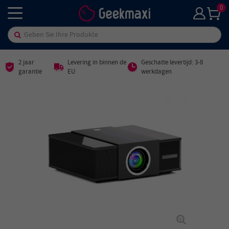
0
2 jaar
Levering in binnen de
Geschatte levertijd: 3-8
garantie
EU
werkdagen