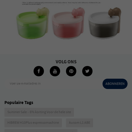
VOLG ONS
Voer uw e-mailadres in
ABONNEREN
Populaire Tags
Summer Sale – 6% korting Voor de hele site
HIBREW H10Plus espressomachine
Ausom L1 ABE