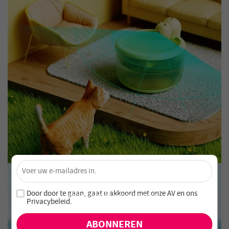
×
Ontgrendel 4% Korting – Schrijf je nu in!
Word lid van onze nieuwsbrief en mis nooit speciale
Door door te gaan, gaat u akkoord met onze
AV en
ons
aanbiedingen en nieuwe producten!
Privacybeleid
.