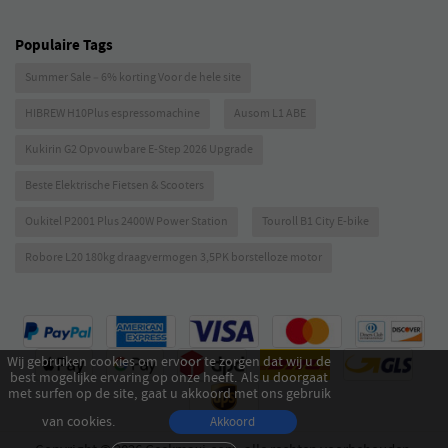
Populaire Tags
Summer Sale – 6% korting Voor de hele site
HIBREW H10Plus espressomachine
Ausom L1 ABE
Kukirin G2 Opvouwbare E-Step 2026 Upgrade
Beste Elektrische Fietsen & Scooters
Oukitel P2001 Plus 2400W Power Station
Touroll B1 City E-bike
Robore L20 180kg draagvermogen 3,5PK borstelloze motor
Wij gebruiken cookies om ervoor te zorgen dat wij u de
best mogelijke ervaring op onze heeft. Als u doorgaat
met surfen op de site, gaat u akkoord met ons gebruik
van cookies.
Akkoord