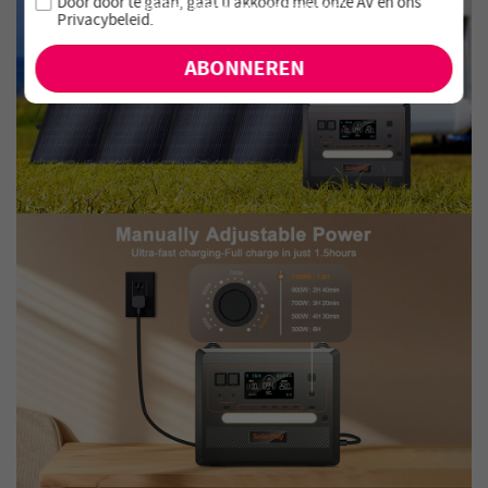
Door door te gaan, gaat u akkoord met onze
AV en
ons
aanbiedingen en nieuwe producten!
Privacybeleid
.