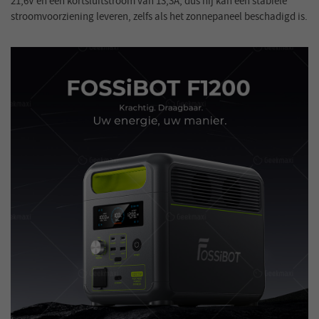
21,6V en een kortsluitstroom van 13,3A, dus hij kan een stabiele
stroomvoorziening leveren, zelfs als het zonnepaneel beschadigd is.