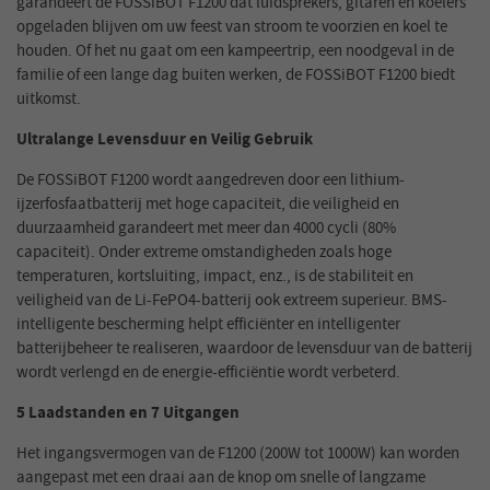
garandeert de FOSSiBOT F1200 dat luidsprekers, gitaren en koelers
opgeladen blijven om uw feest van stroom te voorzien en koel te
houden. Of het nu gaat om een kampeertrip, een noodgeval in de
familie of een lange dag buiten werken, de FOSSiBOT F1200 biedt
uitkomst.
Ultralange Levensduur en Veilig Gebruik
De FOSSiBOT F1200 wordt aangedreven door een lithium-
ijzerfosfaatbatterij met hoge capaciteit, die veiligheid en
duurzaamheid garandeert met meer dan 4000 cycli (80%
capaciteit). Onder extreme omstandigheden zoals hoge
temperaturen, kortsluiting, impact, enz., is de stabiliteit en
veiligheid van de Li-FePO4-batterij ook extreem superieur. BMS-
intelligente bescherming helpt efficiënter en intelligenter
batterijbeheer te realiseren, waardoor de levensduur van de batterij
wordt verlengd en de energie-efficiëntie wordt verbeterd.
5 Laadstanden en 7 Uitgangen
Het ingangsvermogen van de F1200 (200W tot 1000W) kan worden
aangepast met een draai aan de knop om snelle of langzame