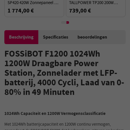
SP420 420W Zonnepaneel Kit
TALLPOWER TP200 200W
(3840Wh)
zonnepaneel kit
1 774,00 €
739,00 €
Beschrijving
Specificaties
beoordelingen
FOSSiBOT F1200 1024Wh
1200W Draagbare Power
Station, Zonnelader met LFP-
batterij, 4000 Cycli, Laad van 0-
80% in 49 Minuten
1024Wh Capaciteit en 1200W Vermogensclassificatie
Met 1024Wh batterijcapaciteit en 1200W continu vermogen,