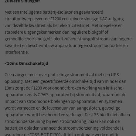
Zuivere Sinusgolf
Met een intelligente batterij-isolator en geavanceerd
circuitontwerp levert de F1200 een zuivere sinusgolf-AC-uitgang
van dezelfde kwaliteit als het elektriciteitsnet. Met soepelere en
stabielere uitgangskenmerken dan reguliere blokgolf of
gemodificeerde sinusgolf, biedt zuivere sinusgolf stroom van hogere
kwaliteit en beschermt uw apparatuur tegen stroomfluctuaties en
interferentie.
<10ms Omschakeltijd
Geen zorgen meer over plotselinge stroomuitval met een UPS-
oplossing. Met een gecertificeerde omschakeltijd van minder dan
10ms zorgt de F1200 voor ononderbroken werking van kritische
apparatuur zoals CPAP-apparaten bij stroomuitval, waardoor de
impact van stroomonderbrekingen op apparatuur en systemen
wordt vermeden en de levensduur van aangesloten, gevoelige
apparatuur wordt beschermd en verlengd. De UPS biedt niet alleen
stroomondersteuning bij een stroomstoring, maar kan ook de
batterijen opladen wanneer de stroomvoorziening voldoende is,
waardoor de FOSSiBOT F1200 altijd in optimale werkconditie