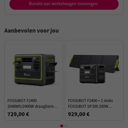
Bundel aan winkelwagen toevoegen
Aanbevolen voor jou
FOSSiBOT F2400
FOSSiBOT F2400 + 1 stuks
2048Wh/2400W draagbare
FOSSiBOT SP200 200W
zonne-energiecentrale -
zonnepaneel kit
729,00 €
929,00 €
Groen