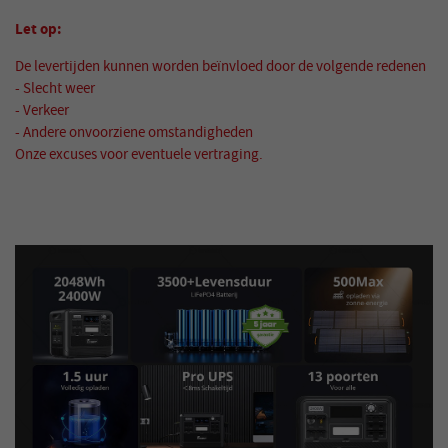
Let op:
De levertijden kunnen worden beïnvloed door de volgende redenen
- Slecht weer
- Verkeer
- Andere onvoorziene omstandigheden
Onze excuses voor eventuele vertraging.