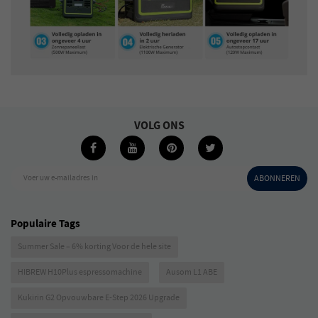
VOLG ONS
Voer uw e-mailadres in
ABONNEREN
Populaire Tags
Summer Sale – 6% korting Voor de hele site
HIBREW H10Plus espressomachine
Ausom L1 ABE
Kukirin G2 Opvouwbare E-Step 2026 Upgrade