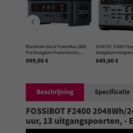
gbare
Blackview Oscal PowerMax 2400
OUKITEL P2001 Plu
h LiFePo4
Pro Draagbare Powerstation,
draagbare energiec
AC uitgang,
2016 Wh 2400 W LiFePO4 Batterij
LiFePO4 batterij, 13
999,00 €
649,00 €
80% opladen in 1 uu
Beschrijving
Specificatie
FOSSiBOT F2400 2048Wh/240
uur, 13 uitgangspoorten, - 