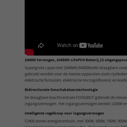
2400W Vermogen, 2048Wh LiFePO4 Batterij,13 uitgangspoo
Supergrote capaciteit 2048Wh/640000mAh draagbare voedin
gebruikt worden voor de meeste apparaten zoals rijstkoker
elektrische fornuizen, elektrische microgolfovens) en koelk
Bidirectionele Omschakelaarstechnologie
De draagbare krachtcentrale FOSSiBOT gebruikt de nieuws
ingangsvermogen. Het ingangsvermogen bereikt 1100W en ka
Intelligente regelknop voor ingangsvermogen
F2400 zonne-energiecentrale, met 300W, 500W, 700W, 900W 