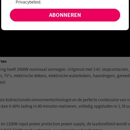
Privacybeleid
.
aanbiedingen en nieuwe producten!
rten
g heeft 2400W nominaal vermogen. Uitgerust met 3 AC stopcontacten, 6
s, TV's, elektrische dekens, elektrische waterkokers, haardrogers, geree
ast.
te bidirectionele omvormertechnologie en de perfecte combinatie van in
n 0-80% lading in 80 minuten realiseren, volledig opgeladen in 1,78 uu
en 1100W input power protection power supply, de laadsnelheid wordt vol