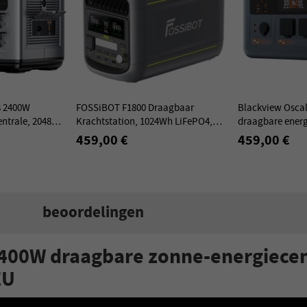
s 2400W
FOSSiBOT F1800 Draagbaar
Blackview Osca
entrale, 2048Wh
Krachtstation, 1024Wh LiFePO4,
draagbare energ
 stopcontacten,
1800W AC Uitgang, Ultrasnel 1200W
LiFePO₄ batteri
459,00 €
459,00 €
r
AC & 500W Opladen op Zonne-
3600W piekver
energie
beoordelingen
0W draagbare zonne-energiecentr
EU