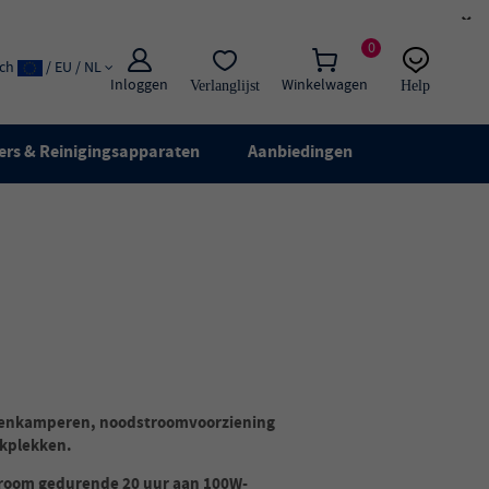
×
0
ach
/ EU / NL
Inloggen
Winkelwagen
Verlanglijst
Help
E-mail:
Live chat
ers & Reinigingsapparaten
Aanbiedingen
itenkamperen, noodstroomvoorziening
rkplekken.
stroom gedurende 20 uur aan 100W-