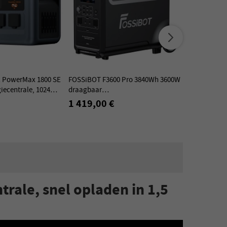
l PowerMax 1800 SE
FOSSiBOT F3600 Pro 3840Wh 3600W
FOSSiBOT F
iecentrale, 1024Wh
draagbaar
Powerstatio
j, 1800W nominaal /
Zonnegenerator,LiFePO4-batterij,
Zonnengener
1 419,00 €
419,00 €
mogen
app-besturing, uitbreidbaar tot
accu, Snell
11520Wh
ale, snel opladen in 1,5