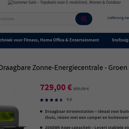
Lieferung n
chniek voor Fitness, Home Office & Entertainment
Stofzuig
aagbare Zonne-Energiecentrale - Groen
729,00 €
889,00 €
4,8
Draagbaar stroomstation – Ideaal voor bu
thuis, reizen met een camper en buitenwe
2048Wh hoge capaciteit – Levert stabiele 