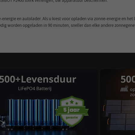
SiBOT F2400 sterk verlengen, uw apparatuur beschermen.
e-energie en autolader. Als u kiest voor opladen via zonne-energie en he
ledig worden opgeladen in 90 minuten, sneller dan elke andere zonnegene