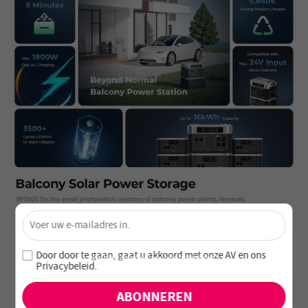
×
Ontgrendel 4% Korting – Schrijf je nu in!
Word lid van onze nieuwsbrief en mis nooit speciale
Door door te gaan, gaat u akkoord met onze
AV en
ons
aanbiedingen en nieuwe producten!
Privacybeleid
.