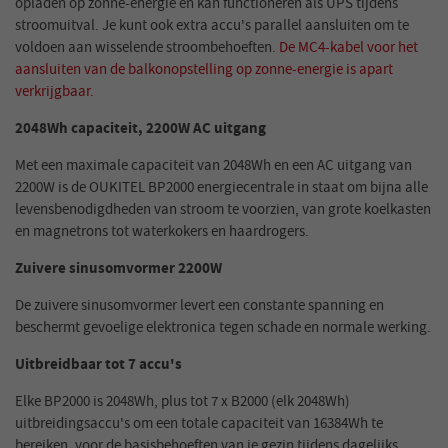
opladen op zonne-energie en kan functioneren als UPS tijdens
stroomuitval. Je kunt ook extra accu's parallel aansluiten om te
voldoen aan wisselende stroombehoeften.
De MC4-kabel voor het
aansluiten van de balkonopstelling op zonne-energie is apart
verkrijgbaar.
2048Wh capaciteit, 2200W AC uitgang
Met een maximale capaciteit van 2048Wh en een AC uitgang van
2200W is de OUKITEL BP2000 energiecentrale in staat om bijna alle
levensbenodigdheden van stroom te voorzien, van grote koelkasten
en magnetrons tot waterkokers en haardrogers.
Zuivere sinusomvormer 2200W
De zuivere sinusomvormer levert een constante spanning en
beschermt gevoelige elektronica tegen schade en normale werking.
Uitbreidbaar tot 7 accu's
Elke BP2000 is 2048Wh, plus tot 7 x B2000 (elk 2048Wh)
uitbreidingsaccu's om een totale capaciteit van 16384Wh te
bereiken, voor de basisbehoeften van je gezin tijdens dagelijks