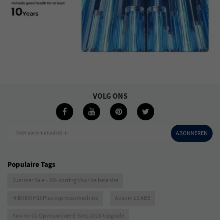
VOLG ONS
Voer uw e-mailadres in
ABONNEREN
Populaire Tags
Summer Sale – 6% korting Voor de hele site
HIBREW H10Plus espressomachine
Ausom L1 ABE
Kukirin G2 Opvouwbare E-Step 2026 Upgrade