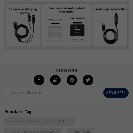
VOLG ONS
Voer uw e-mailadres in
ABONNEREN
Populaire Tags
Summer Sale – 6% korting Voor de hele site
HIBREW H10Plus espressomachine
Ausom L1 ABE