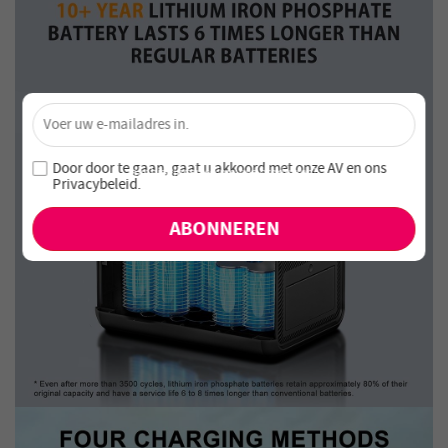
×
Ontgrendel 4% Korting – Schrijf je nu in!
Word lid van onze nieuwsbrief en mis nooit speciale
Door door te gaan, gaat u akkoord met onze
AV en
ons
aanbiedingen en nieuwe producten!
Privacybeleid
.