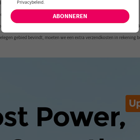
Privacybeleid
.
n op een elektrische fiets om veilig te rijden.
aanbiedingen en nieuwe producten!
ompel de elektrische fiets niet onder water.
t wordt aanbevolen om hem eenmaal per week op te laden om schade aan de
 afgelegen gebied bevindt, moeten we een extra verzendkosten in rekening 