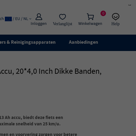
×
0
ach
/ EU / NL
Inloggen
Winkelwagen
Verlanglijst
Help
E-mail:
Live chat
ers & Reinigingsapparaten
Aanbiedingen
ccu, 20*4,0 Inch Dikke Banden,
3 Ah accu, biedt deze fiets een
aximale snelheid van 25 km/u.
en en voorvering zorgen voor betere