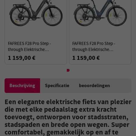
FAFREES F28 Pro Step -
FAFREES F28 Pro Step -
through Elektrische
through Elektrische
stadsfietsen,27,5 inch
stadsfietsen,27,5 inch
1 159,00 €
1 159,00 €
band,250W Motor,36V 14.5Ah
band,250W Motor,36V 14.5Ah
batterij,app -besturing -
batterij - Blauw
Zwart
Beschrijving
Specificatie
beoordelingen
Een elegante elektrische fiets van plezier
die met elke pedaalslag extra kracht
toevoegt, ontworpen voor stadsstraten,
stadspaden en brede open wegen. Super
comfortabel, gemakkelijk op en af te