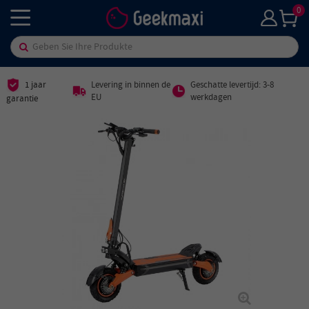
0
1 jaar
Levering in binnen de
Geschatte levertijd: 3-8
EU
werkdagen
garantie