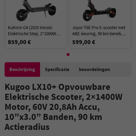
KuKirin G4 (2025 Versie)
Joyor T6E Pro E-scooter met
Elektrische Step, 2*1000W
ABE-keuring, 90 km bereik,
Motor, 60V 20Ah Batterij, 11
500 W motor, 148 kg
859,00 €
599,00 €
inch Banden, 70km/u Max.
draagvermogen
Snelheid
Beschrijving
Specificatie
beoordelingen
Kugoo LX10+ Opvouwbare
Elektrische Scooter, 2×1400W
Motor, 60V 20,8Ah Accu,
10”x3.0” Banden, 90 km
Actieradius