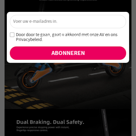
×
Ontgrendel 4% Korting – Schrijf je nu in!
Word lid van onze nieuwsbrief en mis nooit speciale
Door door te gaan, gaat u akkoord met onze
AV en
ons
aanbiedingen en nieuwe producten!
Privacybeleid
.