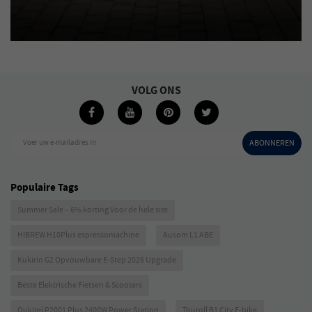
VOLG ONS
Voer uw e-mailadres in
ABONNEREN
Populaire Tags
Summer Sale – 6% korting Voor de hele site
HIBREW H10Plus espressomachine
Ausom L1 ABE
Kukirin G2 Opvouwbare E-Step 2026 Upgrade
Beste Elektrische Fietsen & Scooters
Oukitel P2001 Plus 2400W Power Station
Touroll B1 City E-bike