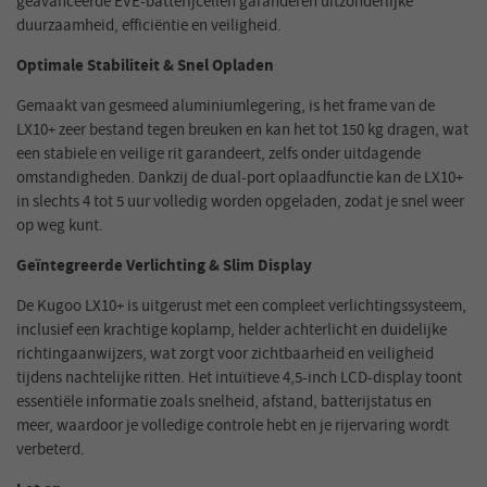
geavanceerde EVE-batterijcellen garanderen uitzonderlijke
duurzaamheid, efficiëntie en veiligheid.
Optimale Stabiliteit & Snel Opladen
Gemaakt van gesmeed aluminiumlegering, is het frame van de
LX10+ zeer bestand tegen breuken en kan het tot 150 kg dragen, wat
een stabiele en veilige rit garandeert, zelfs onder uitdagende
omstandigheden. Dankzij de dual-port oplaadfunctie kan de LX10+
in slechts 4 tot 5 uur volledig worden opgeladen, zodat je snel weer
op weg kunt.
Geïntegreerde Verlichting & Slim Display
De Kugoo LX10+ is uitgerust met een compleet verlichtingssysteem,
inclusief een krachtige koplamp, helder achterlicht en duidelijke
richtingaanwijzers, wat zorgt voor zichtbaarheid en veiligheid
tijdens nachtelijke ritten. Het intuïtieve 4,5-inch LCD-display toont
essentiële informatie zoals snelheid, afstand, batterijstatus en
meer, waardoor je volledige controle hebt en je rijervaring wordt
verbeterd.