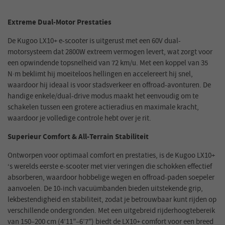
Extreme Dual-Motor Prestaties
De Kugoo LX10+ e-scooter is uitgerust met een 60V dual-
motorsysteem dat 2800W extreem vermogen levert, wat zorgt voor
een opwindende topsnelheid van 72 km/u. Met een koppel van 35
N·m beklimt hij moeiteloos hellingen en accelereert hij snel,
waardoor hij ideaal is voor stadsverkeer en offroad-avonturen. De
handige enkele/dual-drive modus maakt het eenvoudig om te
schakelen tussen een grotere actieradius en maximale kracht,
waardoor je volledige controle hebt over je rit.
Superieur Comfort & All-Terrain Stabiliteit
Ontworpen voor optimaal comfort en prestaties, is de Kugoo LX10+
‘s werelds eerste e-scooter met vier veringen die schokken effectief
absorberen, waardoor hobbelige wegen en offroad-paden soepeler
aanvoelen. De 10-inch vacuümbanden bieden uitstekende grip,
lekbestendigheid en stabiliteit, zodat je betrouwbaar kunt rijden op
verschillende ondergronden. Met een uitgebreid rijderhoogtebereik
van 150–200 cm (4’11”–6’7”) biedt de LX10+ comfort voor een breed