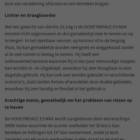
kunt een verzekering afsluiten en een kenteken krijgen.
Lichter en draagbaarder
Met een gewicht van slechts 15,5 kg is de HONEYWHALE E9 MAX
extreem licht opgevouwen en dus gemakkelijk mee te nemen en op
te bergen. In het openbaar vervoer, op kantoor of in de berging
thuis, hij kan gemakkelijk worden neergezet en weggehaald zonder
al te veel ruimte in beslag te nemen. Hij heeft een
snelvouwmechanisme waarmee hij in een paar eenvoudige stappen
kan worden in- en uitgeklapt, waardoor hij zeer draagbaar is voor
dagelijks gebruik. Hij kan ook snel worden gebruikt in verschillende
scenario's, zoals buiten fietsen of wandelen door drukke gebieden,
waardoor hij zeer handig en flexibel in het gebruik is.
Krachtige motor, gemakkelijk om het probleem van reizen op
te lossen
De HONEYWHALE E9 MAX wordt aangedreven door een krachtige
500W motor waarmee de scooter snelheden tot 20 km/u kan
bereiken en hellingen tot 15° kan overwinnen, zodat je kunt
genieten van elk woon-werkverkeer in elke straat in de stad en