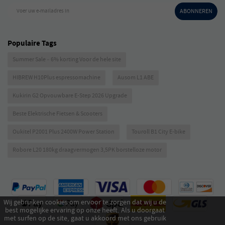
Voer uw e-mailadres in
ABONNEREN
Populaire Tags
Summer Sale – 6% korting Voor de hele site
HIBREW H10Plus espressomachine
Ausom L1 ABE
Kukirin G2 Opvouwbare E-Step 2026 Upgrade
Beste Elektrische Fietsen & Scooters
Oukitel P2001 Plus 2400W Power Station
Touroll B1 City E-bike
Robore L20 180kg draagvermogen 3,5PK borstelloze motor
Wij gebruiken cookies om ervoor te zorgen dat wij u de
best mogelijke ervaring op onze heeft. Als u doorgaat
met surfen op de site, gaat u akkoord met ons gebruik