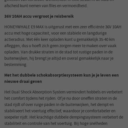
afscheid kunt nemen van files en vermoeidheid.
36V 10AH accu vergroot je reisbereik
HONEYWHALE E9 MAX is uitgerust met een zeer efficiënte 36V 10AH
accu met hoge capaciteit, voor een stabiele en langdurige
actieradius. Met één keer opladen kunt u gemakkelijk 35-40 km
afleggen, dus u hoeft zich geen zorgen meer te maken over vaak
opladen. Van drukke straten in de stad tot rustige paden in de
buitenwijken, hij brengt je altijd en overal gemakkelijk naar je
bestemming.
Met het dubbele schokabsorptiesysteem kun je je leven een
nieuwe draai geven
Het Dual Shock Absorption System vermindert hobbels en verbetert
het comfort tijdens het rijden. Of je nu door oneffen straten in de
stad rijdt of over ruige paden in de buitenwijken, het dempt en
stabiliseert het voertuig effectief, waardoor je comfortabeler en
soepeler rijdt. Het krachtige dubbele dempingssysteem verbetert de
stabiliteit en controle van het voertuig. Bij hoge snelheden