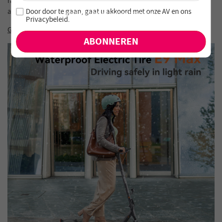
raden om de step één keer per week op te laden om schade aan de
Word lid van onze nieuwsbrief en mis nooit speciale
Door door te gaan, gaat u akkoord met onze
AV en
ons
accu te voorkomen.
aanbiedingen en nieuwe producten!
Privacybeleid
.
Garantie & Retourvoorwaarden