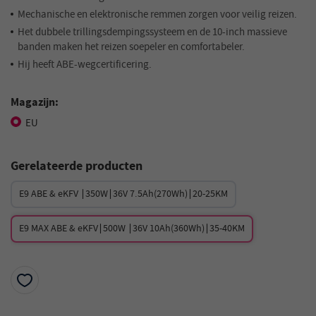
Mechanische en elektronische remmen zorgen voor veilig reizen.
Het dubbele trillingsdempingssysteem en de 10-inch massieve
banden maken het reizen soepeler en comfortabeler.
Hij heeft ABE-wegcertificering.
Magazijn:
EU
Gerelateerde producten
E9 ABE & eKFV ∣350W∣36V 7.5Ah(270Wh)∣20-25KM
E9 MAX ABE & eKFV∣500W ∣36V 10Ah(360Wh)∣35-40KM