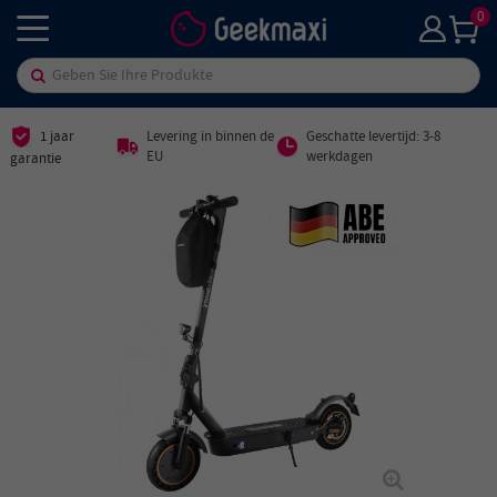
0
1 jaar
Levering in binnen de
Geschatte levertijd: 3-8
EU
werkdagen
garantie