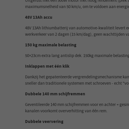
Uitgerust met een 500W motor met hoog rendement (piek 9
maximumsnelheid van 50 km/u, om te voldoen aan energie
48V 13Ah accu
48V 13Ah lithiumbatterij van automotive-kwaliteit levert 
werkverkeer van 2 dagen (15 km/dag), geen wachttijden v
150 kg maximale belasting
50×23cm extra lang antislip dek. 150kg maximale belasting
Inklappen met één klik
Dankzij het gepatenteerde vergrendelingsmechanisme kan 
sneller dan traditionele systemen met schroeven - echt “
Dubbele 140 mm schijfremmen
Geventileerde 140 mm schijfremmen voor en achter + gesi
kanalen voorkomt oververhitting van één rem.
Dubbele veervering