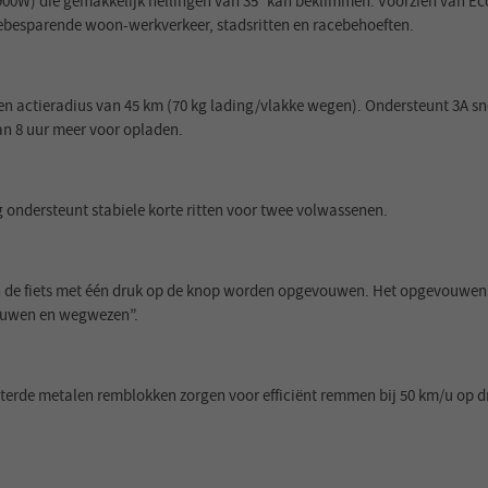
00W) die gemakkelijk hellingen van 35° kan beklimmen. Voorzien van E
besparende woon-werkverkeer, stadsritten en racebehoeften.
een actieradius van 45 km (70 kg lading/vlakke wegen). Ondersteunt 3A sn
an 8 uur meer voor opladen.
 ondersteunt stabiele korte ritten voor twee volwassenen.
de fiets met één druk op de knop worden opgevouwen. Het opgevouwen f
vouwen en wegwezen”.
nterde metalen remblokken zorgen voor efficiënt remmen bij 50 km/u op