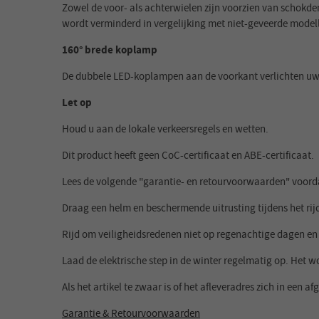
Zowel de voor- als achterwielen zijn voorzien van schokdem
wordt verminderd in vergelijking met niet-geveerde modell
160° brede koplamp
De dubbele LED-koplampen aan de voorkant verlichten uw 
Let op
Houd u aan de lokale verkeersregels en wetten.
Dit product heeft geen CoC-certificaat en ABE-certificaat.
Lees de volgende "garantie- en retourvoorwaarden" voorda
Draag een helm en beschermende uitrusting tijdens het rijde
Rijd om veiligheidsredenen niet op regenachtige dagen en 
Laad de elektrische step in de winter regelmatig op. Het
Als het artikel te zwaar is of het afleveradres zich in een
Garantie & Retourvoorwaarden