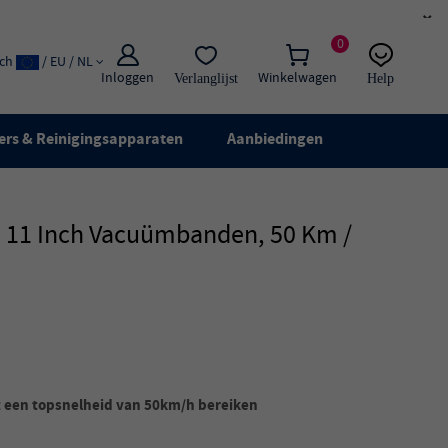
×
0
ach
/ EU / NL
Inloggen
Winkelwagen
Verlanglijst
Help
E-mail:
Live chat
ers & Reinigingsapparaten
Aanbiedingen
, 11 Inch Vacuümbanden, 50 Km /
 een topsnelheid van 50km/h bereiken