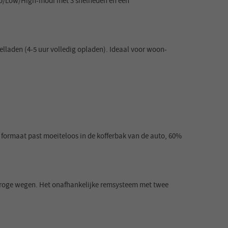
co/Low/High-modi met 3 snelheden en een
elladen (4-5 uur volledig opladen). Ideaal voor woon-
ormaat past moeiteloos in de kofferbak van de auto, 60%
 droge wegen. Het onafhankelijke remsysteem met twee