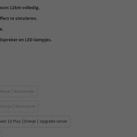
teunt 12km volledig.
fect te simuleren.
e.
idspreker en LED-lampjes.
Blauw ∣ Basisversie
Oranje ∣ Basisversie
neer 12 Plus ∣Oranje ∣ Upgrade versie