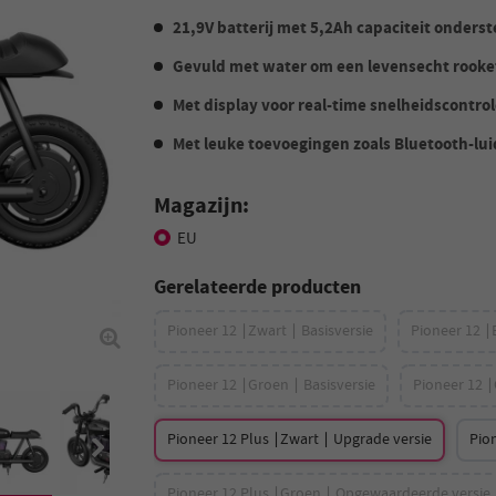
21,9V batterij met 5,2Ah capaciteit onders
Gevuld met water om een levensecht rookef
Met display voor real-time snelheidscontrol
Met leuke toevoegingen zoals Bluetooth-lu
Magazijn:
EU
Gerelateerde producten
Pioneer 12 ∣Zwart ∣ Basisversie
Pioneer 12 ∣
Pioneer 12 ∣Groen ∣ Basisversie
Pioneer 12 ∣
Pioneer 12 Plus ∣Zwart ∣ Upgrade versie
Pio
Pioneer 12 Plus ∣Groen ∣ Opgewaardeerde versie