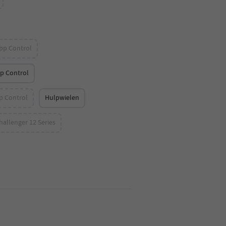
App Control
pp Control
p Control
Hulpwielen
allenger 12 Series