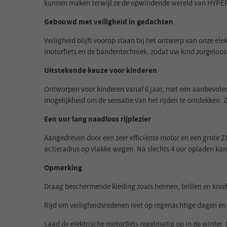
kunnen maken terwijl ze de opwindende wereld van HY
Gebouwd met veiligheid in gedachten
Veiligheid blijft voorop staan bij het ontwerp van onze ele
motorfiets en de bandentechniek, zodat uw kind zorgeloos k
Uitstekende keuze voor kinderen
Ontworpen voor kinderen vanaf 6 jaar, met een aanbevolen 
mogelijkheid om de sensatie van het rijden te ontdekken. Zie
Een uur lang naadloos rijplezier
Aangedreven door een zeer efficiënte motor en een grote 21,9
actieradius op vlakke wegen. Na slechts 4 uur opladen kan
Opmerking
Draag beschermende kleding zoals helmen, brillen en kniebe
Rijd om veiligheidsredenen niet op regenachtige dagen en 
Laad de elektrische motorfiets regelmatig op in de winte