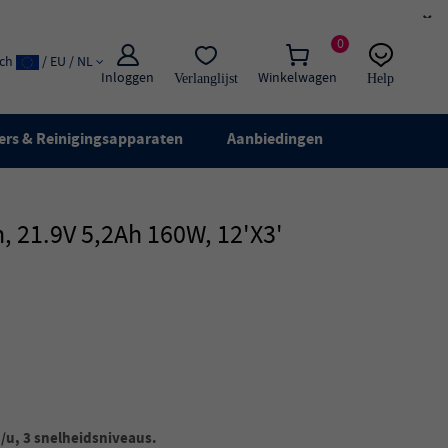
×
0
ach
/ EU / NL
Inloggen
Winkelwagen
Verlanglijst
Help
E-mail:
Live chat
ers & Reinigingsapparaten
Aanbiedingen
, 21.9V 5,2Ah 160W, 12'x3'
/u, 3 snelheidsniveaus.