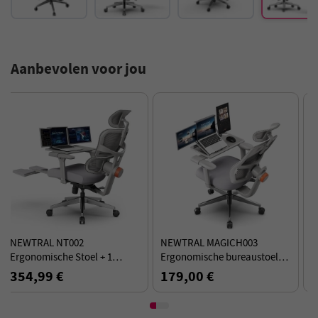
Aanbevolen voor jou
NEWTRAL NT002
NEWTRAL MAGICH003
Ergonomische Stoel + 1
Ergonomische bureaustoel,
NEWTRAL LAPD Afneembare
automatisch meebewegende
354,99 €
179,00 €
Werkplek - Grijze Kit
rugleuning, aanpasbare
lendensteun - grijs