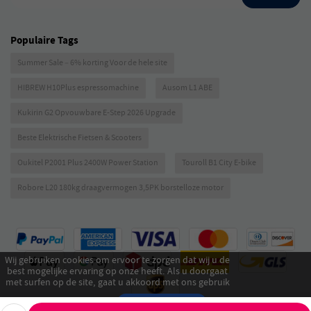
Populaire Tags
Summer Sale – 6% korting Voor de hele site
HIBREW H10Plus espressomachine
Ausom L1 ABE
Kukirin G2 Opvouwbare E-Step 2026 Upgrade
Beste Elektrische Fietsen & Scooters
Oukitel P2001 Plus 2400W Power Station
Touroll B1 City E-bike
Robore L20 180kg draagvermogen 3,5PK borstelloze motor
Wij gebruiken cookies om ervoor te zorgen dat wij u de
best mogelijke ervaring op onze heeft. Als u doorgaat
met surfen op de site, gaat u akkoord met ons gebruik
van cookies.
Akkoord