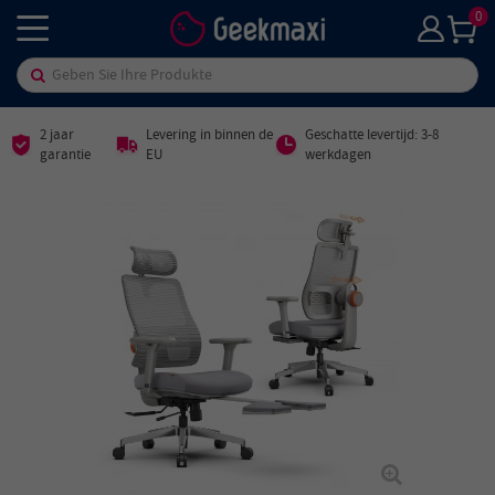
0
2 jaar
Levering in binnen de
Geschatte levertijd: 3-8
garantie
EU
werkdagen