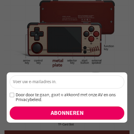
×
Ontgrendel 4% Korting – Schrijf je nu in!
Word lid van onze nieuwsbrief en mis nooit speciale
Door door te gaan, gaat u akkoord met onze
AV en
ons
aanbiedingen en nieuwe producten!
Privacybeleid
.