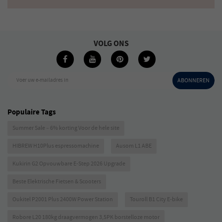
VOLG ONS
Voer uw e-mailadres in
ABONNEREN
Populaire Tags
Summer Sale – 6% korting Voor de hele site
HIBREW H10Plus espressomachine
Ausom L1 ABE
Kukirin G2 Opvouwbare E-Step 2026 Upgrade
Beste Elektrische Fietsen & Scooters
Oukitel P2001 Plus 2400W Power Station
Touroll B1 City E-bike
Robore L20 180kg draagvermogen 3,5PK borstelloze motor