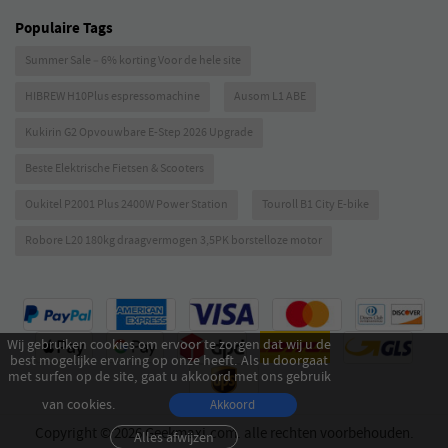
Populaire Tags
Summer Sale – 6% korting Voor de hele site
HIBREW H10Plus espressomachine
Ausom L1 ABE
Kukirin G2 Opvouwbare E-Step 2026 Upgrade
Beste Elektrische Fietsen & Scooters
Oukitel P2001 Plus 2400W Power Station
Touroll B1 City E-bike
Robore L20 180kg draagvermogen 3,5PK borstelloze motor
Wij gebruiken cookies om ervoor te zorgen dat wij u de
best mogelijke ervaring op onze heeft. Als u doorgaat
met surfen op de site, gaat u akkoord met ons gebruik
van cookies.
Akkoord
Copyright © 2026 Geekmaxi.com. alle rechten voorbehouden.
Alles afwijzen