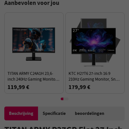
Aanbevolen voor jou
TITAN ARMY C24A1H 23,6-
KTC H27T6 27-inch 16:9
inch 240Hz Gaming Monitor,
210Hz Gaming Monitor, Snel
1500R Gebogen Scherm, 1ms
IPS Paneel, 2K QHD
119,99 €
179,99 €
MPRT, 1920 x 1080 Resolutie
Resolutie, HDR400, 1ms GTG
Beschrijving
Specificatie
beoordelingen