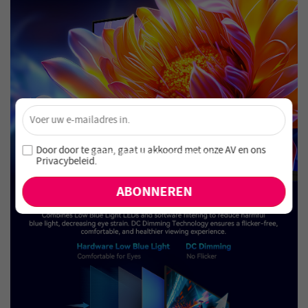
×
Ontgrendel 4% Korting – Schrijf je nu in!
Word lid van onze nieuwsbrief en mis nooit speciale
Door door te gaan, gaat u akkoord met onze
AV en
ons
aanbiedingen en nieuwe producten!
Privacybeleid
.