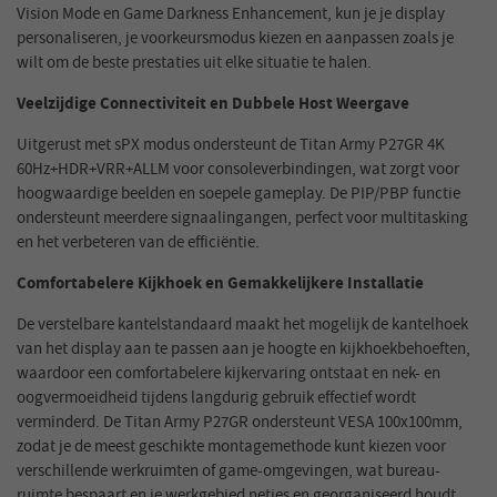
Vision Mode en Game Darkness Enhancement, kun je je display
personaliseren, je voorkeursmodus kiezen en aanpassen zoals je
wilt om de beste prestaties uit elke situatie te halen.
Veelzijdige Connectiviteit en Dubbele Host Weergave
Uitgerust met sPX modus ondersteunt de Titan Army P27GR 4K
60Hz+HDR+VRR+ALLM voor consoleverbindingen, wat zorgt voor
hoogwaardige beelden en soepele gameplay. De PIP/PBP functie
ondersteunt meerdere signaalingangen, perfect voor multitasking
en het verbeteren van de efficiëntie.
Comfortabelere Kijkhoek en Gemakkelijkere Installatie
De verstelbare kantelstandaard maakt het mogelijk de kantelhoek
van het display aan te passen aan je hoogte en kijkhoekbehoeften,
waardoor een comfortabelere kijkervaring ontstaat en nek- en
oogvermoeidheid tijdens langdurig gebruik effectief wordt
verminderd. De Titan Army P27GR ondersteunt VESA 100x100mm,
zodat je de meest geschikte montagemethode kunt kiezen voor
verschillende werkruimten of game-omgevingen, wat bureau-
ruimte bespaart en je werkgebied netjes en georganiseerd houdt.