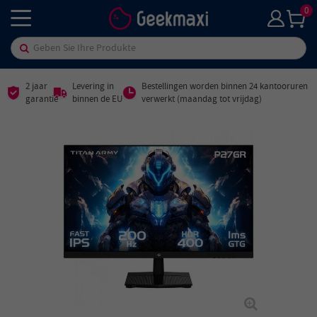
0
2 jaar
Levering in
Bestellingen worden binnen 24 kantooruren
garantie
binnen de EU
verwerkt (maandag tot vrijdag)