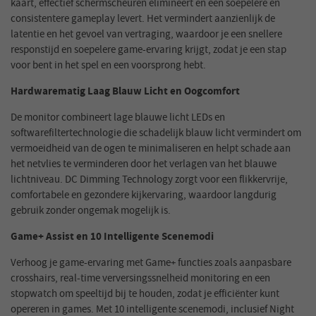
kaart, effectief schermscheuren elimineert en een soepelere en
consistentere gameplay levert. Het vermindert aanzienlijk de
latentie en het gevoel van vertraging, waardoor je een snellere
responstijd en soepelere game-ervaring krijgt, zodat je een stap
voor bent in het spel en een voorsprong hebt.
Hardwarematig Laag Blauw Licht en Oogcomfort
De monitor combineert lage blauwe licht LEDs en
softwarefiltertechnologie die schadelijk blauw licht vermindert om
vermoeidheid van de ogen te minimaliseren en helpt schade aan
het netvlies te verminderen door het verlagen van het blauwe
lichtniveau. DC Dimming Technology zorgt voor een flikkervrije,
comfortabele en gezondere kijkervaring, waardoor langdurig
gebruik zonder ongemak mogelijk is.
Game+ Assist en 10 Intelligente Scenemodi
Verhoog je game-ervaring met Game+ functies zoals aanpasbare
crosshairs, real-time verversingssnelheid monitoring en een
stopwatch om speeltijd bij te houden, zodat je efficiënter kunt
opereren in games. Met 10 intelligente scenemodi, inclusief Night