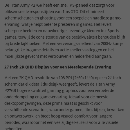
De Titan Army P27GR heeft een snel IPS-paneel dat zorgt voor
bliksemsnelle responstijden van 1ms GTG. Dit elimineert
schermscheuren en ghosting voor een soepele en naadloze game-
ervaring, wat je helpt beter te presteren in games. Het levert
scherpere beelden en nauwkeurige, levendige kleuren in eSports
games, terwijl de consistentie van de beeldkwaliteit behouden blijft
bij brede kijkhoeken. Met een verversingssnelheid van 200Hz kun je
belangrijke in-game details en actie sneller vastleggen en het
moeilijkste gevecht met vertrouwen en helderheid aangaan.
27 Inch 2K QHD Display voor een Meeslepende Ervaring
Met een 2K QHD-resolutie van 108 PPI (2560x1440) op een 27-inch
scherm dat elk detail duidelijk weergeeft, levert de Titan Army
P27GR hogere kwaliteit gaming graphics voor een verbeterde
onderdompeling en game-ervaring. Ideaal voor de meeste
desktopomgevingen, deze prima maat is geschikt voor
verschillende scenario's, waaronder gamen, films kijken, bewerken
en ontwerpwerk, en biedt hoog visueel comfort voor langere
periodes, waardoor het een veelzijdige keuze is voor alle visuele
behoeften.