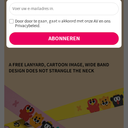
×
Ontgrendel 4% Korting – Schrijf je nu in!
Word lid van onze nieuwsbrief en mis nooit speciale
Door door te gaan, gaat u akkoord met onze
AV en
ons
aanbiedingen en nieuwe producten!
Privacybeleid
.