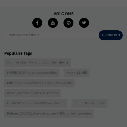
VOLG ONS
Voer uw e-mailadres in
ABONNEREN
Populaire Tags
Summer Sale – 6% korting Voor de hele site
HIBREW H10Plus espressomachine
Ausom L1 ABE
Kukirin G2 Opvouwbare E-Step 2026 Upgrade
Beste Elektrische Fietsen & Scooters
Oukitel P2001 Plus 2400W Power Station
Touroll B1 City E-bike
Robore L20 180kg draagvermogen 3,5PK borstelloze motor