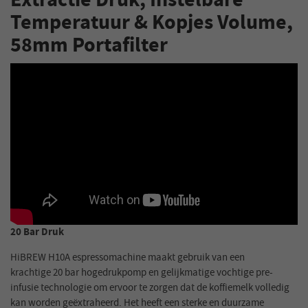
Extractie Druk, Instelbare
Temperatuur & Kopjes Volume,
58mm Portafilter
20 Bar Druk
HiBREW H10A espressomachine maakt gebruik van een
krachtige 20 bar hogedrukpomp en gelijkmatige vochtige pre-
infusie technologie om ervoor te zorgen dat de koffiemelk volledig
kan worden geëxtraheerd. Het heeft een sterke en duurzame