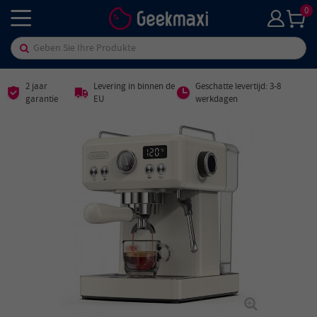
0
2 jaar
Levering in binnen de
Geschatte levertijd: 3-8
garantie
EU
werkdagen