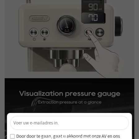
×
Ontgrendel 4% Korting – Schrijf je nu in!
Word lid van onze nieuwsbrief en mis nooit speciale
Door door te gaan, gaat u akkoord met onze
AV en
ons
aanbiedingen en nieuwe producten!