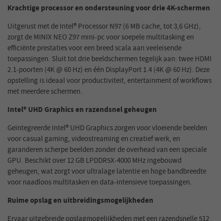
Krachtige processor en ondersteuning voor drie 4K-schermen
Uitgerust met de Intel® Processor N97 (6 MB cache, tot 3,6 GHz),
zorgt de MINIX NEO Z97 mini-pc voor soepele multitasking en
efficiënte prestaties voor een breed scala aan veeleisende
toepassingen. Sluit tot drie beeldschermen tegelijk aan: twee HDMI
2.1-poorten (4K @ 60 Hz) en één DisplayPort 1.4 (4K @ 60 Hz). Deze
opstelling is ideaal voor productiviteit, entertainment of workflows
met meerdere schermen.
Intel® UHD Graphics en razendsnel geheugen
Geïntegreerde Intel® UHD Graphics zorgen voor vloeiende beelden
voor casual gaming, videostreaming en creatief werk, en
garanderen scherpe beelden zonder de overhead van een speciale
GPU. Beschikt over 12 GB LPDDR5X-4000 MHz ingebouwd
geheugen, wat zorgt voor ultralage latentie en hoge bandbreedte
voor naadloos multitasken en data-intensieve toepassingen.
Ruime opslag en uitbreidingsmogelijkheden
Ervaar uitgebreide opslagmogelijkheden met een razendsnelle 512