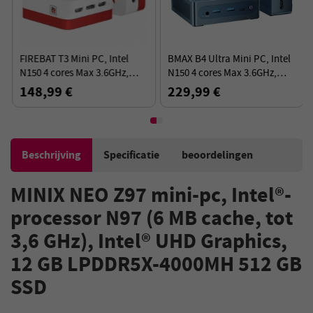
FIREBAT T3 Mini PC, Intel
BMAX B4 Ultra Mini PC, Intel
N150 4 cores Max 3.6GHz,
N150 4 cores Max 3.6GHz,
12GB RAM 512GB SSD,
16GB RAM 512GB SSD,
148,99 €
229,99 €
2*HDMI+DP drievoudig
2*HDMI scherm met twee
scherm
schermen
Beschrijving
Specificatie
beoordelingen
MINIX NEO Z97 mini-pc, Intel®-
processor N97 (6 MB cache, tot
3,6 GHz), Intel® UHD Graphics,
12 GB LPDDR5X-4000MH 512 GB
SSD