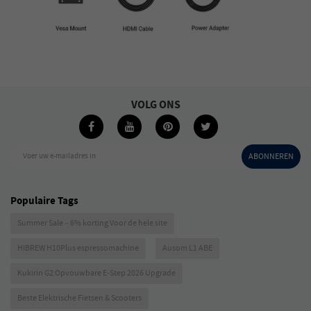
VOLG ONS
Voer uw e-mailadres in
ABONNEREN
Populaire Tags
Summer Sale – 6% korting Voor de hele site
HIBREW H10Plus espressomachine
Ausom L1 ABE
Kukirin G2 Opvouwbare E-Step 2026 Upgrade
Beste Elektrische Fietsen & Scooters