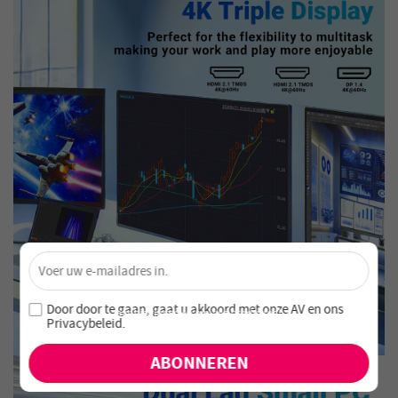
×
Ontgrendel 4% Korting – Schrijf je nu in!
Word lid van onze nieuwsbrief en mis nooit speciale
Door door te gaan, gaat u akkoord met onze
AV en
ons
aanbiedingen en nieuwe producten!
Privacybeleid
.