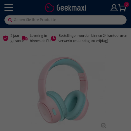
0
2 jaar
Levering in
Bestellingen worden binnen 24 kantooruren
garantie
binnen de EU
verwerkt (maandag tot vrijdag)