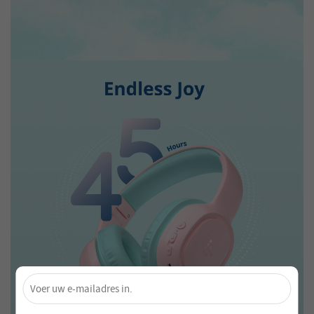
×
Ontgrendel 4% Korting – Schrijf je nu in!
Word lid van onze nieuwsbrief en mis nooit speciale