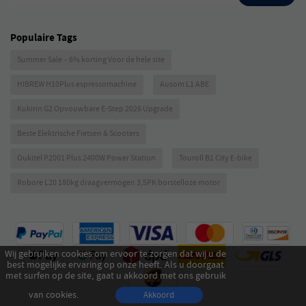
Populaire Tags
Summer Sale – 6% korting Voor de hele site
HIBREW H10Plus espressomachine
Ausom L1 ABE
Kukirin G2 Opvouwbare E-Step 2026 Upgrade
Beste Elektrische Fietsen & Scooters
Oukitel P2001 Plus 2400W Power Station
Touroll B1 City E-bike
Robore L20 180kg draagvermogen 3,5PK borstelloze motor
Wij gebruiken cookies om ervoor te zorgen dat wij u de
best mogelijke ervaring op onze heeft. Als u doorgaat
met surfen op de site, gaat u akkoord met ons gebruik
van cookies.
Akkoord