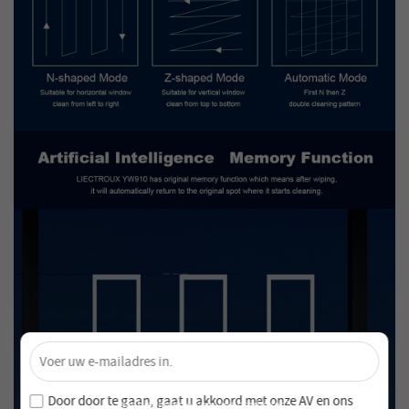
×
Ontgrendel 4% Korting – Schrijf je nu in!
Word lid van onze nieuwsbrief en mis nooit speciale
Door door te gaan, gaat u akkoord met onze
AV en
ons
aanbiedingen en nieuwe producten!