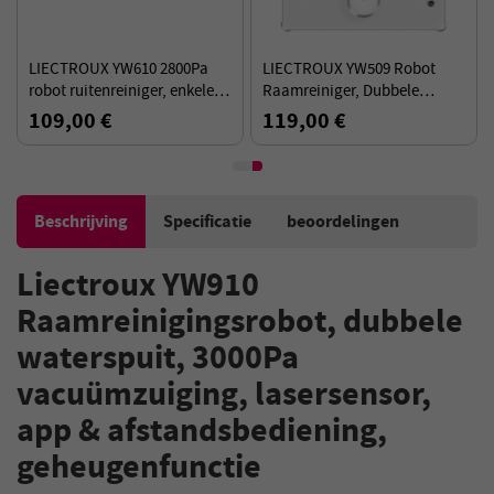
LIECTROUX YW610 2800Pa
LIECTROUX YW509 Robot
robot ruitenreiniger, enkele
Raamreiniger, Dubbele
watersproeier, 30ml
Watertank, 3000Pa
109,00 €
119,00 €
watertank, grensdetectie
Zuigkracht, Slimme
Padplanning,
Afstandsbediening
Beschrijving
Specificatie
beoordelingen
Liectroux YW910
Raamreinigingsrobot, dubbele
waterspuit, 3000Pa
vacuümzuiging, lasersensor,
app & afstandsbediening,
geheugenfunctie