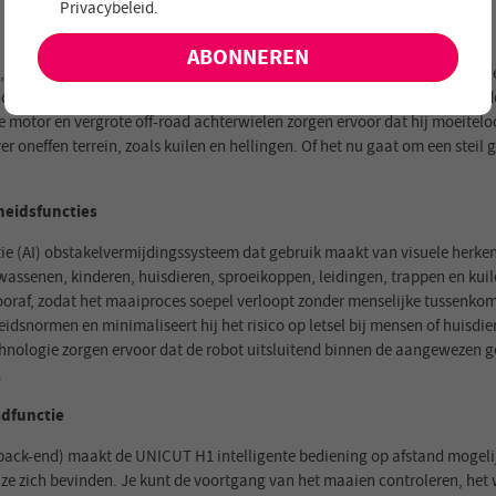
Privacybeleid
.
aanbiedingen en nieuwe producten!
4 m/s levert de UNICUT H1 uitstekende prestaties bij elke klus. Dankzij
ogte kan automatisch worden aangepast van 25 mm tot 65 mm, waardoor h
ze motor en vergrote off-road achterwielen zorgen ervoor dat hij moeitel
 oneffen terrein, zoals kuilen en hellingen. Of het nu gaat om een stei
heidsfuncties
ie (AI) obstakelvermijdingssysteem dat gebruik maakt van visuele herke
wassenen, kinderen, huisdieren, sproeikoppen, leidingen, trappen en kuil
 vooraf, zodat het maaiproces soepel verloopt zonder menselijke tussenko
eidsnormen en minimaliseert hij het risico op letsel bij mensen of huis
chnologie zorgen ervoor dat de robot uitsluitend binnen de aangeweze
.
adfunctie
en back-end) maakt de UNICUT H1 intelligente bediening op afstand mogel
ze zich bevinden. Je kunt de voortgang van het maaien controleren, het