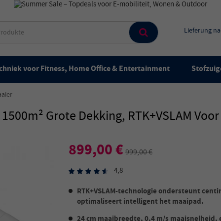
Lieferung n
chniek voor Fitness, Home Office & Entertainment
Stofzuig
aier
 1500m² Grote Dekking, RTK+VSLAM Voor 
899,00 €
999,00 €
4,8
RTK+VSLAM-technologie ondersteunt cent
optimaliseert intelligent het maaipad.
24 cm maaibreedte, 0,4 m/s maaisnelheid, 