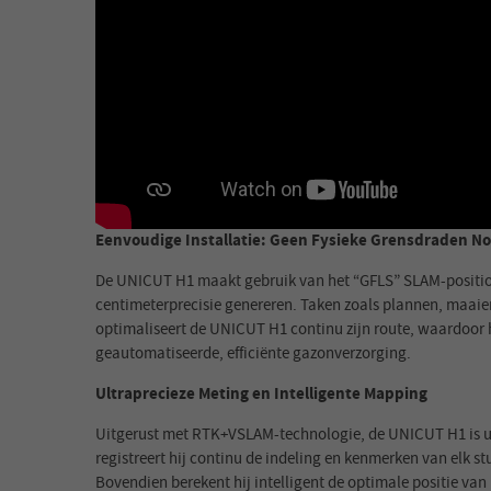
Eenvoudige Installatie: Geen Fysieke Grensdraden No
De UNICUT H1 maakt gebruik van het “GFLS” SLAM-positione
centimeterprecisie genereren. Taken zoals plannen, maaie
optimaliseert de UNICUT H1 continu zijn route, waardoor hi
geautomatiseerde, efficiënte gazonverzorging.
Ultraprecieze Meting en Intelligente Mapping
Uitgerust met RTK+VSLAM-technologie, de UNICUT H1 is ui
registreert hij continu de indeling en kenmerken van elk 
Bovendien berekent hij intelligent de optimale positie va