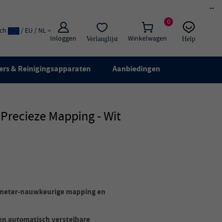
×
0
ach
/ EU / NL
Inloggen
Winkelwagen
Verlanglijst
Help
E-mail:
Live chat
ers & Reinigingsapparaten
Aanbiedingen
Precieze Mapping - Wit
imeter-nauwkeurige mapping en
en automatisch verstelbare