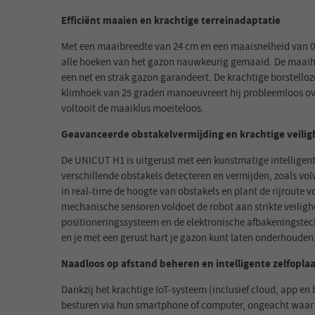
Efficiënt maaien en krachtige terreinadaptatie
Met een maaibreedte van 24 cm en een maaisnelheid van 0,
alle hoeken van het gazon nauwkeurig gemaaid. De maaiho
een net en strak gazon garandeert. De krachtige borstello
klimhoek van 25 graden manoeuvreert hij probleemloos over
voltooit de maaiklus moeiteloos.
Geavanceerde obstakelvermijding en krachtige veilig
De UNICUT H1 is uitgerust met een kunstmatige intelligent
verschillende obstakels detecteren en vermijden, zoals vol
in real-time de hoogte van obstakels en plant de rijroute
mechanische sensoren voldoet de robot aan strikte veiligh
positioneringssysteem en de elektronische afbakeningste
en je met een gerust hart je gazon kunt laten onderhouden
Naadloos op afstand beheren en intelligente zelfopla
Dankzij het krachtige IoT-systeem (inclusief cloud, app 
besturen via hun smartphone of computer, ongeacht waar 