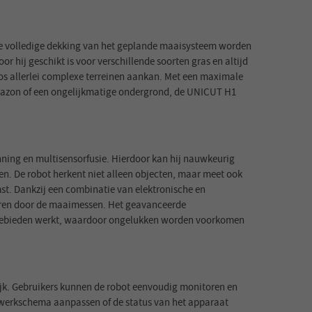
 de volledige dekking van het geplande maaisysteem worden
ij geschikt is voor verschillende soorten gras en altijd
oos allerlei complexe terreinen aankan. Met een maximale
l gazon of een ongelijkmatige ondergrond, de UNICUT H1
nning en multisensorfusie. Hierdoor kan hij nauwkeurig
en. De robot herkent niet alleen objecten, maar meet ook
mst. Dankzij een combinatie van elektronische en
dieren door de maaimessen. Het geavanceerde
n gebieden werkt, waardoor ongelukken worden voorkomen
ijk. Gebruikers kunnen de robot eenvoudig monitoren en
 werkschema aanpassen of de status van het apparaat