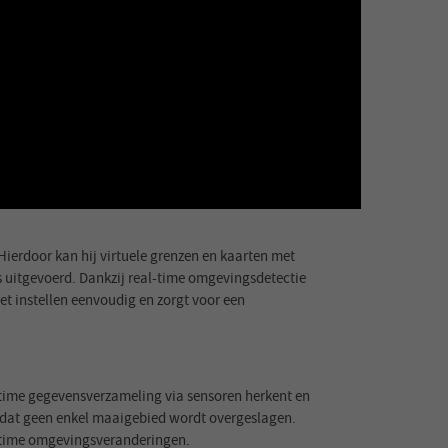
ierdoor kan hij virtuele grenzen en kaarten met
s uitgevoerd. Dankzij real-time omgevingsdetectie
et instellen eenvoudig en zorgt voor een
time gegevensverzameling via sensoren herkent en
 zodat geen enkel maaigebied wordt overgeslagen.
al-time omgevingsveranderingen.